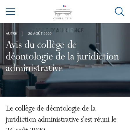
Ouvrir
Menu
la
modal
AUTRE
26 AOÛT 2020
de
reche
Avis du collège de
déontologie de la juridiction
administrative
Le collège de déontologie de la
juridiction administrative s'est réuni le