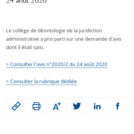
24 août 2020
Le collège de déontologie de la juridiction
administrative a pris parti sur une demande d'avis
dont il était saisi.
> Consulter l'avis n°2020/2 du 24 août 2020
> Consulter la rubrique dédiée
Passer
Augmenter
le
ou
réduire
partage
Passer
la
taille
de
le
de
la