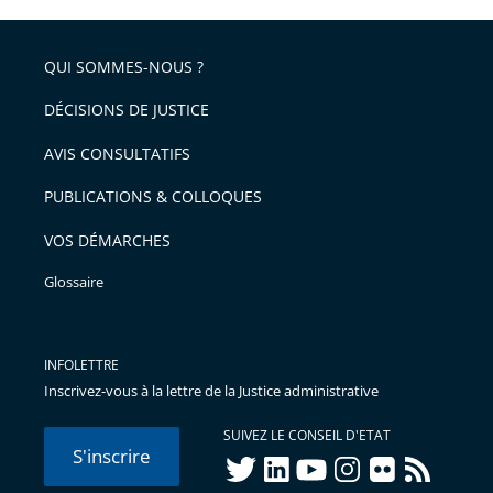
l'article
partage
police
pour
de
arriver
QUI SOMMES-NOUS ?
l'article
après
pour
DÉCISIONS DE JUSTICE
arriver
AVIS CONSULTATIFS
avant
PUBLICATIONS & COLLOQUES
VOS DÉMARCHES
Glossaire
INFOLETTRE
Inscrivez-vous à la lettre de la Justice administrative
SUIVEZ LE CONSEIL D'ETAT
S'inscrire
twitter
linkedIn
youtube
instagram
flickr
rss