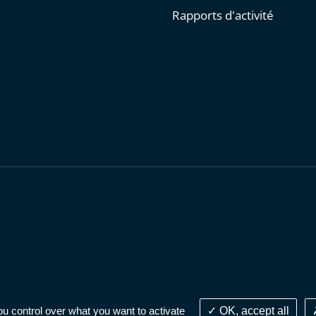
Rapports d'activité
personnelles
-
Publications administratives
-
Accessibilité : parti
ou control over what you want to activate
OK, accept all