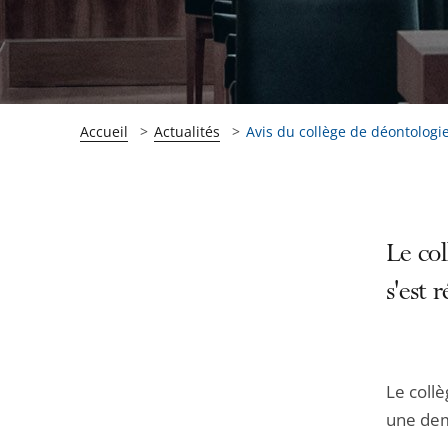
Accueil
Actualités
Avis du collège de déontologie 
Passer
Passer
Le col
la
la
s'est 
navigation
navigation
de
de
l'article
l'article
pour
pour
Le collè
arriver
arriver
une dema
après
avant