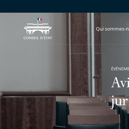
Qui sommes-n
ÉVÉNEM
Avi
jur