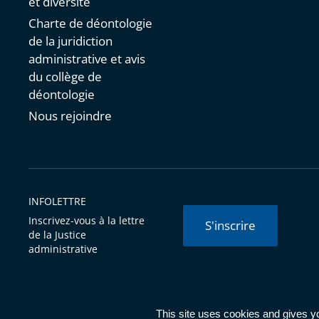
et diversité
Charte de déontologie
de la juridiction
administrative et avis
du collège de
déontologie
Nous rejoindre
INFOLETTRE
Inscrivez-vous à la lettre
S'inscrire
de la Justice
administrative
© Conseil d'État 2026 -
Mentions légales
-
Cookies
-
Données 
This site uses cookies and gives y