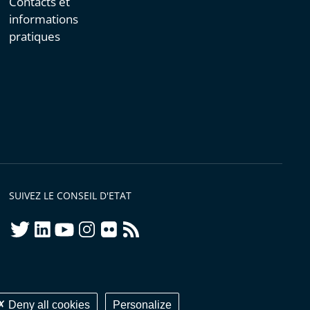
Contacts et
informations
pratiques
SUIVEZ LE CONSEIL D'ETAT
twitter
linkedIn
youtube
instagram
flickr
rss
ellement conforme
Deny all cookies
Personalize