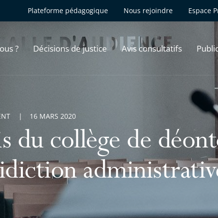
Plateforme pédagogique
Nous rejoindre
Espace P
ous ?
Décisions de justice
Avis consultatifs
Publi
ENT
16 MARS 2020
s du collège de déont
idiction administrativ