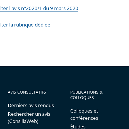
lter l'avis n°2020/1 du 9 mars 2020
lter la rubrique dédiée
AVIS CONSULTATIFS
PUBLICATIONS &
COLLOQUES
Derniers avis rendus
Colloques et
Rechercher un avis
conférences
(ConsiliaWeb)
Études