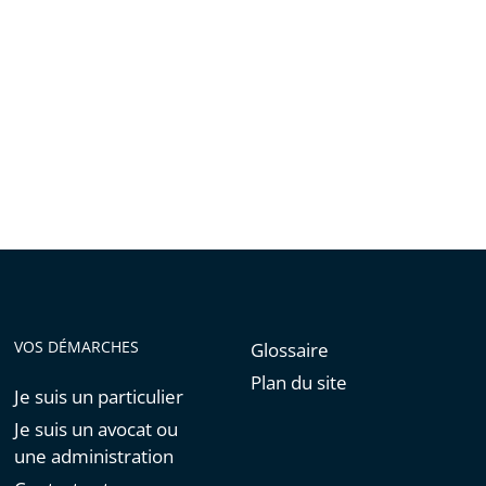
de
l'article
pour
arriver
avant
VOS DÉMARCHES
Glossaire
Plan du site
Je suis un particulier
Je suis un avocat ou
une administration