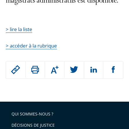
magistrats administratifs est disponible.
> lire la liste
> accéder à la rubrique
Passer
Augmenter
le
ou
réduire
partage
Passer
la
taille
de
le
de
la
l'article
partage
police
pour
de
arriver
QUI SOMMES-NOUS ?
l'article
après
pour
DÉCISIONS DE JUSTICE