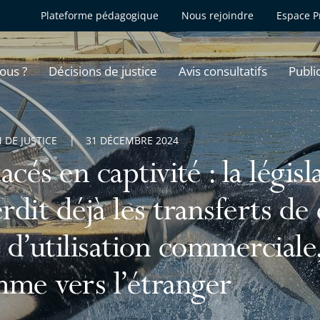
Plateforme pédagogique
Nous rejoindre
Espace P
ous ?
Décisions de justice
Avis consultatifs
Publi
 DE JUSTICE
31 DÉCEMBRE 2024
acés en captivité : la législ
erdit déjà les transferts de
s d’utilisation commerciale
me vers l’étranger