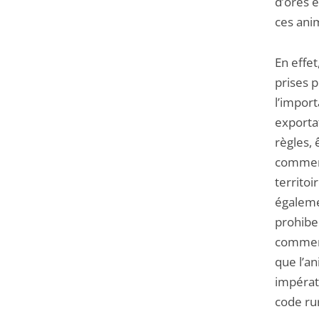
d’ores 
ces anim
En effet
prises p
l’import
exporta
règles, 
commerc
territoi
égaleme
prohiben
commerc
que l’a
impérat
code rur