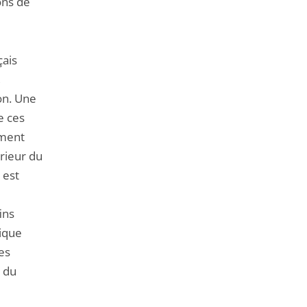
ons de
çais
,
on. Une
e ces
ement
rieur du
 est
ins
lique
es
du