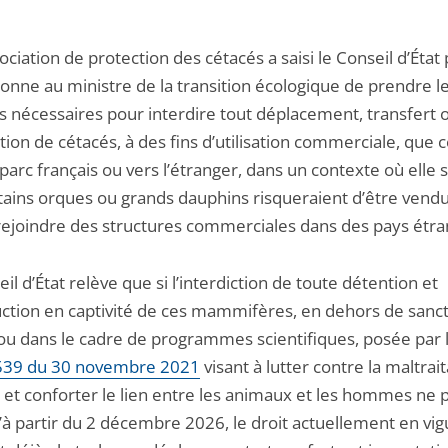
ciation de protection des cétacés a saisi le Conseil d’État
donne au ministre de la transition écologique de prendre l
 nécessaires pour interdire tout déplacement, transfert 
ion de cétacés, à des fins d’utilisation commerciale, que c
parc français ou vers l’étranger, dans un contexte où elle 
tains orques ou grands dauphins risqueraient d’être vend
rejoindre des structures commerciales dans des pays étra
il d’État relève que si l’interdiction de toute détention et
ction en captivité de ces mammifères, en dehors de sanc
ou dans le cadre de programmes scientifiques, posée par 
539 du 30 novembre 2021
visant à lutter contre la maltrai
 et conforter le lien entre les animaux et les hommes ne 
’à partir du 2 décembre 2026, le droit actuellement en vig