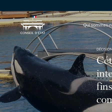
Qui sommes-n
DÉCISION
Cét
int
fin
com