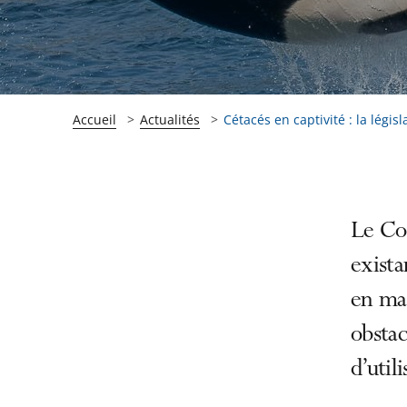
Accueil
Actualités
Cétacés en captivité : la législ
Passer
Passer
Le Con
la
la
exista
navigation
navigation
en mat
de
de
l'article
l'article
obstac
pour
pour
d’util
arriver
arriver
après
avant