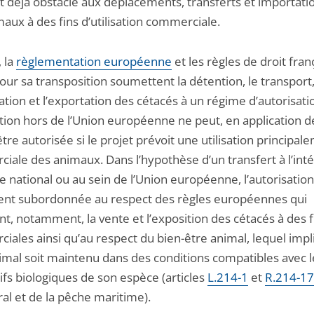
et déjà obstacle aux déplacements, transferts et importati
aux à des fins d’utilisation commerciale.
, la
règlementation européenne
et les règles de droit fran
our sa transposition soumettent la détention, le transport
ation et l’exportation des cétacés à un régime d’autorisati
tion hors de l’Union européenne ne peut, en application d
être autorisée si le projet prévoit une utilisation principal
iale des animaux. Dans l’hypothèse d’un transfert à l’inté
re national ou au sein de l’Union européenne, l’autorisation
nt subordonnée au respect des règles européennes qui
t, notamment, la vente et l’exposition des cétacés à des f
iales ainsi qu’au respect du bien-être animal, lequel imp
nimal soit maintenu dans des conditions compatibles avec l
ifs biologiques de son espèce (articles
L.214-1
et
R.214-17
al et de la pêche maritime).