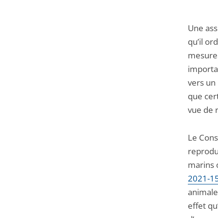
Une asso
qu’il or
mesures
importat
vers un 
que cer
vue de 
Le Conse
reprodu
marins 
2021-1
animale
effet qu