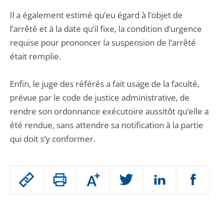
Il a également estimé qu’eu égard à l’objet de
l’arrêté et à la date qu’il fixe, la condition d’urgence
requise pour prononcer la suspension de l’arrêté
était remplie.
Enfin, le juge des référés a fait usage de la faculté,
prévue par le code de justice administrative, de
rendre son ordonnance exécutoire aussitôt qu’elle a
été rendue, sans attendre sa notification à la partie
qui doit s’y conformer.
Passer
Augmenter
le
ou
réduire
partage
Passer
la
taille
de
le
de