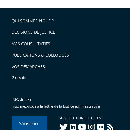
la
l'article
partage
police
pour
de
arriver
QUI SOMMES-NOUS ?
l'article
après
pour
DÉCISIONS DE JUSTICE
arriver
AVIS CONSULTATIFS
avant
PUBLICATIONS & COLLOQUES
VOS DÉMARCHES
Glossaire
INFOLETTRE
Inscrivez-vous à la lettre de la Justice administrative
SUIVEZ LE CONSEIL D'ETAT
S'inscrire
twitter
linkedIn
youtube
instagram
flickr
rss