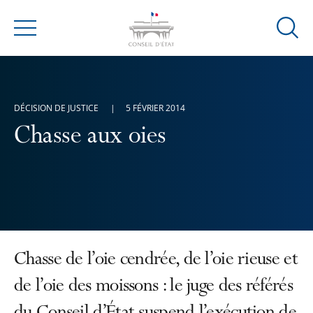
Ouvrir
Menu
la
modal
de
reche
DÉCISION DE JUSTICE
5 FÉVRIER 2014
Chasse aux oies
Chasse de l’oie cendrée, de l’oie rieuse et
de l’oie des moissons : le juge des référés