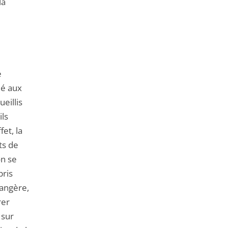
la
e
dé aux
eillis
ils
et, la
ts de
on se
pris
rangère,
rer
 sur