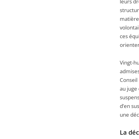
leurs dr
structu
matière 
volontai
ces équi
oriente
Vingt-h
admises
Conseil 
au juge 
suspensi
d’en su
une déci
La déc