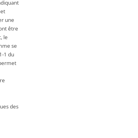
ndiquant
jet
ser une
ont être
, le
comme se
11-1 du
 permet
ire
iques des