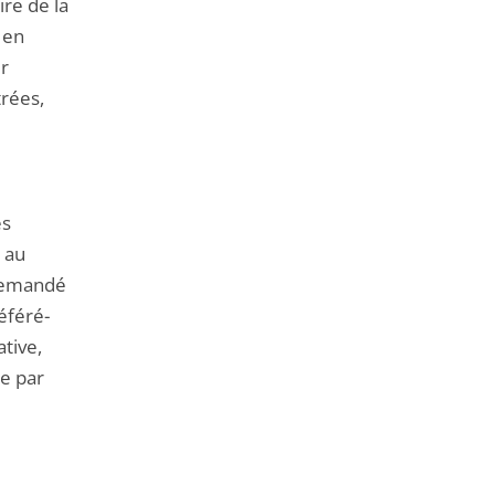
ire de la
 en
ur
trées,
es
 au
 demandé
éféré-
ative,
e par