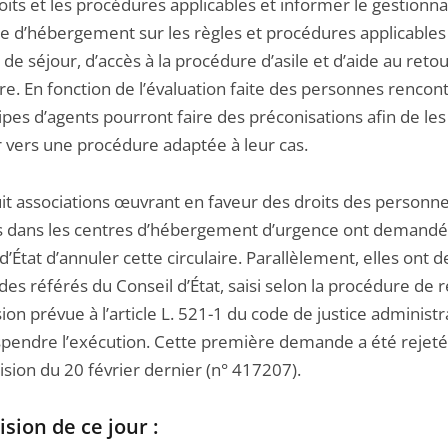
oits et les procédures applicables et informer le gestionna
re d’hébergement sur les règles et procédures applicables
de séjour, d’accès à la procédure d’asile et d’aide au reto
re. En fonction de l’évaluation faite des personnes rencon
pes d’agents pourront faire des préconisations afin de les
r vers une procédure adaptée à leur cas.
uit associations œuvrant en faveur des droits des personn
 dans les centres d’hébergement d’urgence ont demandé
d’État d’annuler cette circulaire. Parallèlement, elles ont
des référés du Conseil d’État, saisi selon la procédure de r
on prévue à l’article L. 521-1 du code de justice administr
spendre l’exécution. Cette première demande a été rejeté
sion du 20 février dernier (n° 417207).
ision de ce jour :