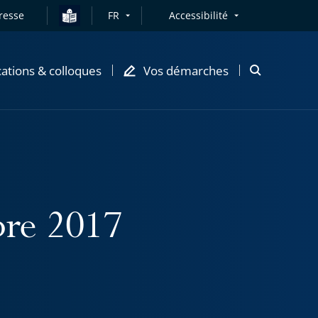
resse
FR
Accessibilité
cations & colloques
Vos démarches
Ouvrir
la
modale
de
recherche
bre 2017