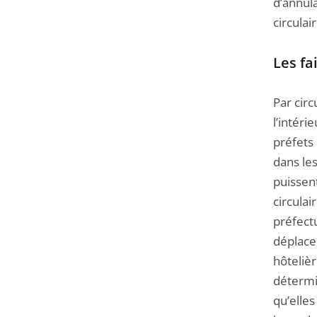
d’annula
circula
Les fa
Par circ
l’intéri
préfets 
dans les
puissent
circula
préfectu
déplace
hôtelièr
détermin
qu’elles