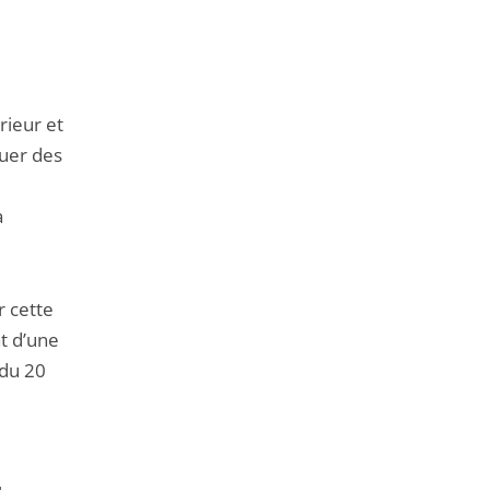
de
l'article
pour
arriver
rieur et
avant
tuer des
a
r cette
at d’une
 du 20