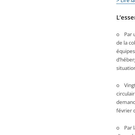
> Lire 
Passer
la
L’essen
navigation
de
o Par u
l'article
de la c
pour
équipes
arriver
d’héber
avant
situatio
o Vingt
circulai
demande
février 
o Par la