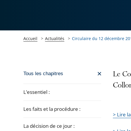
Accueil
Actualités
Circulaire du 12 décembre 20
Passer
Le Con
Tous les chapitres
la
Collom
navigation
L’essentiel :
de
l'article
Les faits et la procédure :
pour
> Lire 
arriver
La décision de ce jour :
après