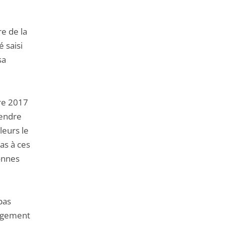
re de la
 saisi
sa
bre 2017
rendre
leurs le
pas à ces
onnes
pas
ergement