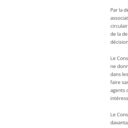
Par la d
associat
circulai
de la d
décision
Le Cons
ne donn
dans les
faire sa
agents 
intéres
Le Conse
davanta