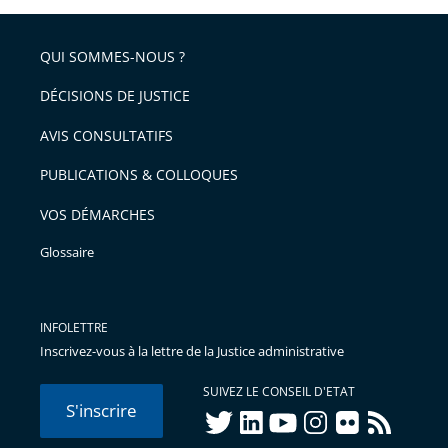
partage
pour
de
arriver
QUI SOMMES-NOUS ?
l'article
après
pour
DÉCISIONS DE JUSTICE
arriver
AVIS CONSULTATIFS
avant
PUBLICATIONS & COLLOQUES
VOS DÉMARCHES
Glossaire
INFOLETTRE
Inscrivez-vous à la lettre de la Justice administrative
SUIVEZ LE CONSEIL D'ETAT
S'inscrire
twitter
linkedIn
youtube
instagram
flickr
rss