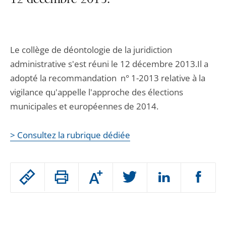
12 décembre 2013.
Le collège de déontologie de la juridiction
administrative s'est réuni le 12 décembre 2013.Il a
adopté la recommandation n° 1-2013 relative à la
vigilance qu'appelle l'approche des élections
municipales et européennes de 2014.
> Consultez la rubrique dédiée
Passer
Augmenter
le
ou
réduire
partage
Passer
la
taille
de
le
de
la
l'article
police