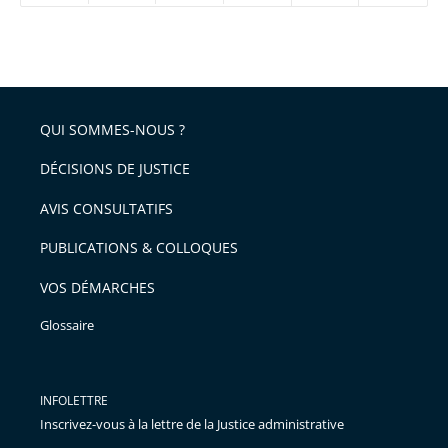
réduire
partage
Passer
la
taille
de
le
de
la
l'article
partage
police
pour
de
arriver
QUI SOMMES-NOUS ?
l'article
après
pour
DÉCISIONS DE JUSTICE
arriver
AVIS CONSULTATIFS
avant
PUBLICATIONS & COLLOQUES
VOS DÉMARCHES
Glossaire
INFOLETTRE
Inscrivez-vous à la lettre de la Justice administrative