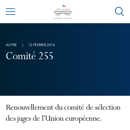
Ouvrir
Menu
la
modal
de
reche
AUTRE
12 FÉVRIER 2014
Comité 255
Renouvellement du comité de sélection
des juges de l’Union européenne.