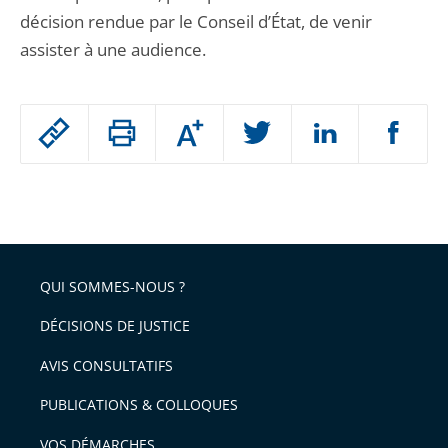
décision rendue par le Conseil d’État, de venir
assister à une audience.
Passer
Augmenter
le
ou
réduire
partage
Passer
la
taille
de
le
de
la
l'article
partage
police
pour
de
arriver
QUI SOMMES-NOUS ?
l'article
après
pour
DÉCISIONS DE JUSTICE
arriver
AVIS CONSULTATIFS
avant
PUBLICATIONS & COLLOQUES
VOS DÉMARCHES