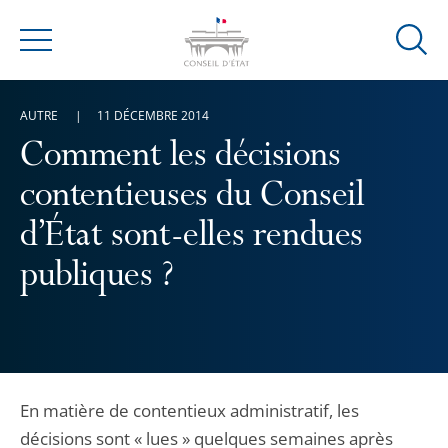
Ouvrir
Menu
la
modal
AUTRE
11 DÉCEMBRE 2014
de
reche
Comment les décisions
contentieuses du Conseil
d’État sont-elles rendues
publiques ?
En matière de contentieux administratif, les
décisions sont « lues » quelques semaines après