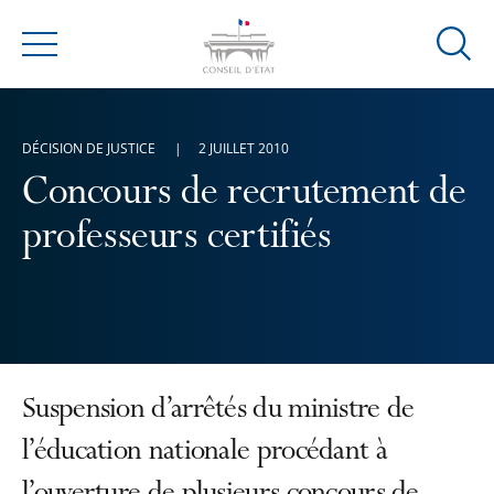
Ouvrir
Menu
la
modal
de
DÉCISION DE JUSTICE
2 JUILLET 2010
reche
Concours de recrutement de
professeurs certifiés
Suspension d’arrêtés du ministre de
l’éducation nationale procédant à