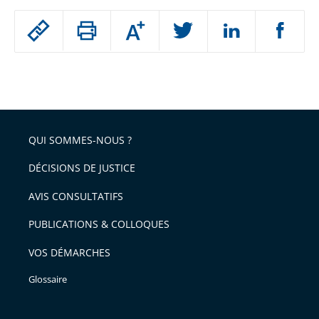
Passer
Augmenter
le
ou
réduire
partage
Passer
la
taille
de
le
de
la
l'article
partage
police
pour
de
arriver
QUI SOMMES-NOUS ?
l'article
après
pour
DÉCISIONS DE JUSTICE
arriver
AVIS CONSULTATIFS
avant
PUBLICATIONS & COLLOQUES
VOS DÉMARCHES
Glossaire