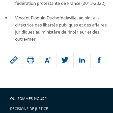
fédération protestante de France (2013-2022),
Vincent Ploquin-Duchefdelaville, adjoint à la
directrice des libertés publiques et des affaires
juridiques au ministère de l’intérieur et des
outre-mer.
Passer
Augmenter
le
ou
réduire
partage
Passer
la
taille
de
le
de
la
l'article
partage
police
pour
de
arriver
QUI SOMMES-NOUS ?
l'article
après
pour
DÉCISIONS DE JUSTICE