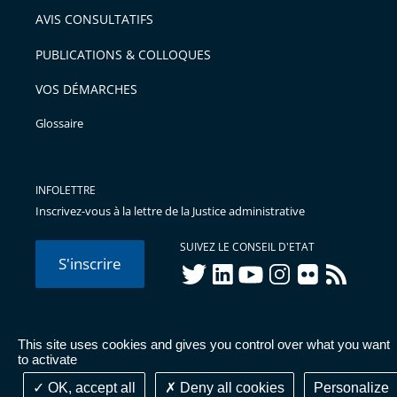
arriver
AVIS CONSULTATIFS
avant
PUBLICATIONS & COLLOQUES
VOS DÉMARCHES
Glossaire
INFOLETTRE
Inscrivez-vous à la lettre de la Justice administrative
SUIVEZ LE CONSEIL D'ETAT
S'inscrire
twitter
linkedIn
youtube
instagram
flickr
rss
This site uses cookies and gives you control over what you want
© Conseil d'État 2026 -
Mentions légales
-
Cookies
-
Données
to activate
personnelles
-
Publications administratives
-
Accessibilité :
partiellement conforme
OK, accept all
Deny all cookies
Personalize