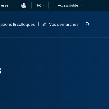
resse
FR
Accessibilité
cations & colloques
Vos démarches
Ouvrir
la
modale
de
recherche
s