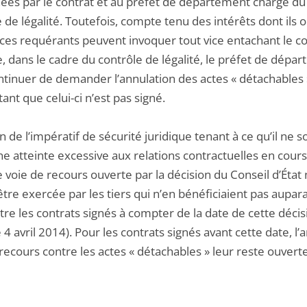
ées par le contrat et au préfet de département chargé du
 de légalité. Toutefois, compte tenu des intérêts dont ils o
 ces requérants peuvent invoquer tout vice entachant le co
, dans le cadre du contrôle de légalité, le préfet de dépa
ntinuer de demander l’annulation des actes « détachables 
tant que celui-ci n’est pas signé.
n de l’impératif de sécurité juridique tenant à ce qu’il ne s
e atteinte excessive aux relations contractuelles en cours,
 voie de recours ouverte par la décision du Conseil d’État
tre exercée par les tiers qui n’en bénéficiaient pas aupar
re les contrats signés à compter de la date de cette décis
e 4 avril 2014). Pour les contrats signés avant cette date, l
recours contre les actes « détachables » leur reste ouverte