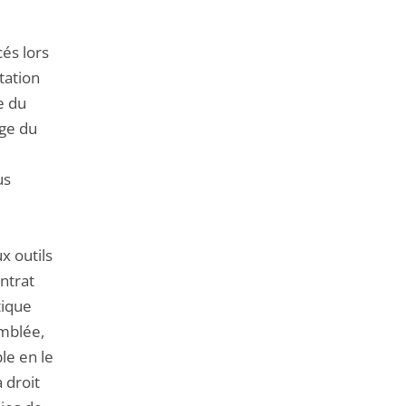
cés lors
tation
e du
uge du
us
x outils
ntrat
tique
emblée,
e en le
 droit