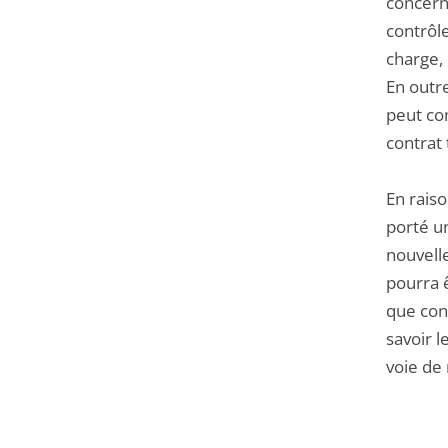
concern
contrôle
charge,
En outre
peut co
contrat 
En raiso
porté un
nouvelle
pourra ê
que cont
savoir l
voie de 