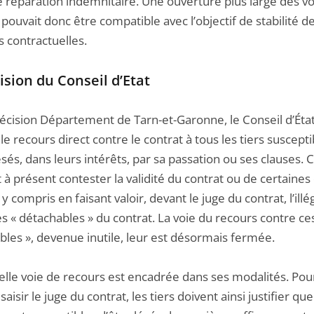
e réparation indemnitaire. Une ouverture plus large des vo
pouvait donc être compatible avec l’objectif de stabilité d
s contractuelles.
ision du Conseil d’Etat
décision Département de Tarn-et-Garonne, le Conseil d’Éta
 le recours direct contre le contrat à tous les tiers suscepti
ésés, dans leurs intérêts, par sa passation ou ses clauses. C
à présent contester la validité du contrat ou de certaines
 y compris en faisant valoir, devant le juge du contrat, l’illé
s « détachables » du contrat. La voie du recours contre ce
bles », devenue inutile, leur est désormais fermée.
elle voie de recours est encadrée dans ses modalités. Pou
saisir le juge du contrat, les tiers doivent ainsi justifier que