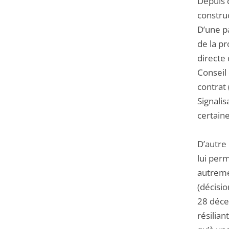
Depuis 
constru
D’une pa
de la pr
directe 
Conseil 
contrat 
Signalis
certaine
D’autre 
lui perm
autreme
(décisio
28 déce
résilian