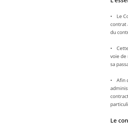
L’esse
Passer
la
• Le Con
navigation
contrat 
de
du contr
l'article
pour
• Cette
arriver
voie de 
avant
sa passa
• Afin d
administ
contract
particul
Le con