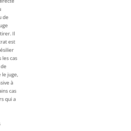
directe
u
u de
juge
rer. Il
rat est
ésilier
 les cas
e de
 le juge,
sive à
ains cas
s qui a
s