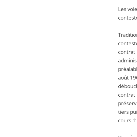
Les voie
conteste
Traditio
conteste
contrat 
administ
préalabl
août 190
débouch
contrat 
préserv
tiers pu
cours d