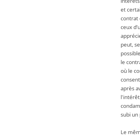
intérêt
et certa
contrat 
ceux d’u
apprécie
peut, se
possible
le contr
où le co
consente
après av
l'intérê
condamn
subi un 
Le même 