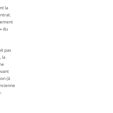
nt la
ntrat.
rtement
» du
oit pas
 la
 ne
avant
ion (à
’ancienne
.