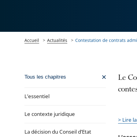
Accueil
Actualités
Contestation de contrats admi
Passer
Le Con
Tous les chapitres
la
contes
navigation
L’essentiel
de
l'article
Le contexte juridique
pour
> Lire l
arriver
La décision du Conseil d’Etat
après