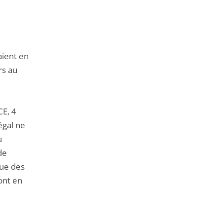
aient en
rs au
CE, 4
égal ne
u
de
que des
ont en