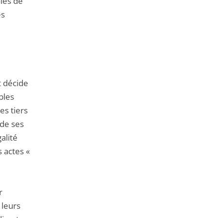
ies de
es
t décide
bles
es tiers
 de ses
galité
s actes «
r
 leurs