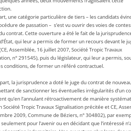
quelques années, deux mouvements fragilisaient cette
ction.
rt, une catégorie particulière de tiers – les candidats évin
océdure de passation – s’est vu ouvrir des voies de contes
du contrat. Cette ouverture a été le fait de la jurisprudenc
d’État, qui leur a permis de former un recours devant le j
(CE, Assemblée, 16 juillet 2007, Société Tropic Travaux
ation, n° 291545), puis du législateur, qui leur a permis, so
s conditions, de former un référé contractuel.
part, la jurisprudence a doté le juge du contrat de nouveau
ettant de sanctionner les éventuelles irrégularités d’un co
nt qu’en l’annulant rétroactivement de manière systéma
n Société Tropic Travaux Signalisation précitée et CE, Ass
mbre 2009, Commune de Béziers, n° 304802), par exempl
t seulement pour l’avenir ou en décidant que l’intéressé n’a