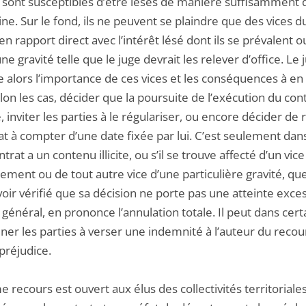
s sont susceptibles d’être lésés de manière suffisamment 
ine. Sur le fond, ils ne peuvent se plaindre que des vices d
en rapport direct avec l’intérêt lésé dont ils se prévalent o
ne gravité telle que le juge devrait les relever d’office. Le 
 alors l’importance de ces vices et les conséquences à en ti
lon les cas, décider que la poursuite de l’exécution du cont
, inviter les parties à le régulariser, ou encore décider de r
at à compter d’une date fixée par lui. C’est seulement dans
ntrat a un contenu illicite, ou s’il se trouve affecté d’un vic
ment ou de tout autre vice d’une particulière gravité, que
oir vérifié que sa décision ne porte pas une atteinte exces
t général, en prononce l’annulation totale. Il peut dans cert
er les parties à verser une indemnité à l’auteur du recour
préjudice.
recours est ouvert aux élus des collectivités territoriale