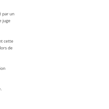
de
l'article
sé par un
pour
e juge
arriver
avant
t cette
lors de
ion
.