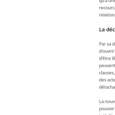
qu’à un
recours 
relation
La déc
Par sa 
d’ouvrir
d’être l
peuvent 
clauses,
des acte
détacha
La nouv
pouvoir 