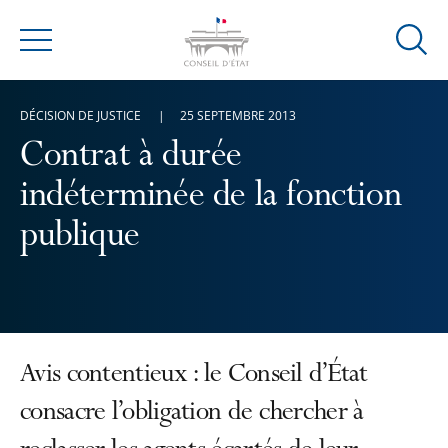
Ouvrir
Menu
la
modal
DÉCISION DE JUSTICE
25 SEPTEMBRE 2013
de
reche
Contrat à durée
indéterminée de la fonction
publique
Avis contentieux : le Conseil d’État
consacre l’obligation de chercher à