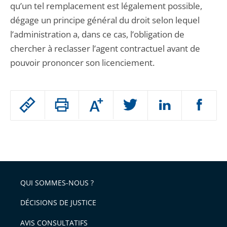
qu’un tel remplacement est légalement possible,
dégage un principe général du droit selon lequel
l’administration a, dans ce cas, l’obligation de
chercher à reclasser l’agent contractuel avant de
pouvoir prononcer son licenciement.
Passer
Augmenter
le
ou
réduire
partage
Passer
la
taille
de
le
de
la
l'article
partage
police
pour
de
arriver
QUI SOMMES-NOUS ?
l'article
après
pour
DÉCISIONS DE JUSTICE
arriver
AVIS CONSULTATIFS
avant