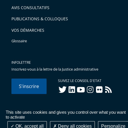
arriver
AVIS CONSULTATIFS
avant
PUBLICATIONS & COLLOQUES
VOS DÉMARCHES
Glossaire
INFOLETTRE
Inscrivez-vous à la lettre de la Justice administrative
SUIVEZ LE CONSEIL D'ETAT
S'inscrire
twitter
linkedIn
youtube
instagram
flickr
rss
This site uses cookies and gives you control over what you want
© Conseil d'État 2026 -
Mentions légales
-
Cookies
-
Données
to activate
personnelles
-
Publications administratives
-
Accessibilité :
partiellement conforme
OK, accept all
Deny all cookies
Personalize