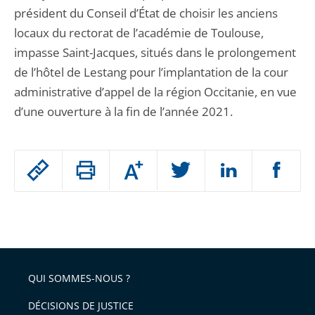
président du Conseil d’État de choisir les anciens
locaux du rectorat de l’académie de Toulouse,
impasse Saint-Jacques, situés dans le prolongement
de l’hôtel de Lestang pour l’implantation de la cour
administrative d’appel de la région Occitanie, en vue
d’une ouverture à la fin de l’année 2021.
Passer
Augmenter
le
ou
réduire
partage
Passer
la
taille
de
le
de
la
l'article
partage
police
pour
de
arriver
QUI SOMMES-NOUS ?
l'article
après
pour
DÉCISIONS DE JUSTICE