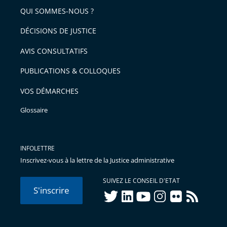
arriver
QUI SOMMES-NOUS ?
l'article
après
pour
DÉCISIONS DE JUSTICE
arriver
AVIS CONSULTATIFS
avant
PUBLICATIONS & COLLOQUES
VOS DÉMARCHES
Glossaire
INFOLETTRE
Inscrivez-vous à la lettre de la Justice administrative
SUIVEZ LE CONSEIL D'ETAT
S'inscrire
twitter
linkedIn
youtube
instagram
flickr
rss