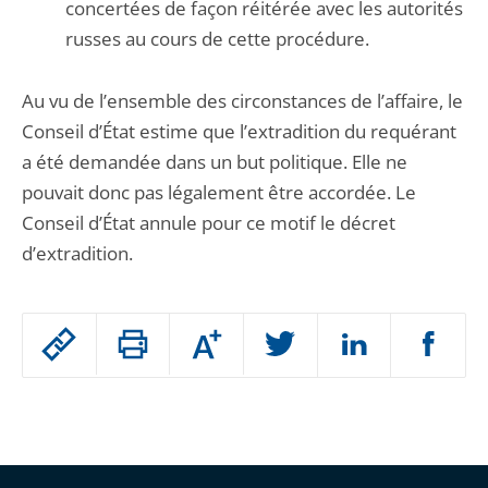
concertées de façon réitérée avec les autorités
russes au cours de cette procédure.
Au vu de l’ensemble des circonstances de l’affaire, le
Conseil d’État estime que l’extradition du requérant
a été demandée dans un but politique. Elle ne
pouvait donc pas légalement être accordée. Le
Conseil d’État annule pour ce motif le décret
d’extradition.
Passer
Augmenter
le
ou
réduire
partage
Passer
la
taille
de
le
de
la
l'article
partage
police
pour
de