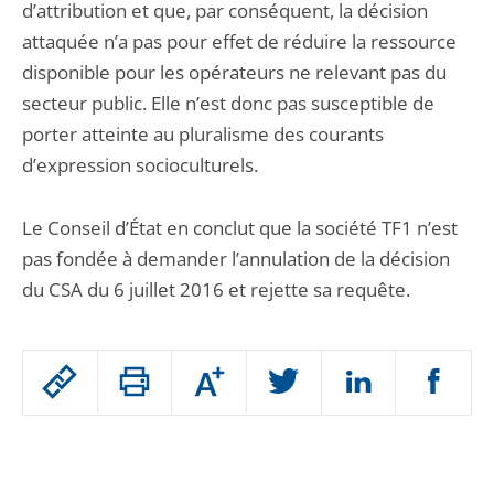
d’attribution et que, par conséquent, la décision
attaquée n’a pas pour effet de réduire la ressource
disponible pour les opérateurs ne relevant pas du
secteur public. Elle n’est donc pas susceptible de
porter atteinte au pluralisme des courants
d’expression socioculturels.
Le Conseil d’État en conclut que la société TF1 n’est
pas fondée à demander l’annulation de la décision
du CSA du 6 juillet 2016 et rejette sa requête.
Passer
Augmenter
le
ou
réduire
partage
Passer
la
taille
de
le
de
la
l'article
partage
police