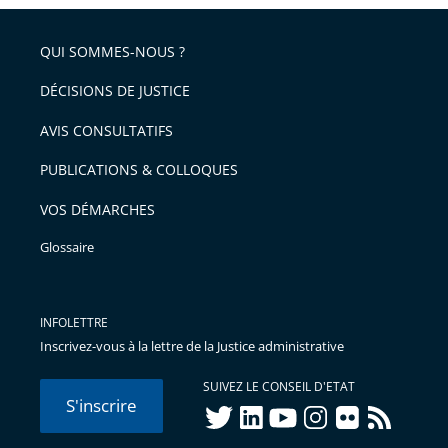
pour
de
arriver
QUI SOMMES-NOUS ?
l'article
après
pour
DÉCISIONS DE JUSTICE
arriver
AVIS CONSULTATIFS
avant
PUBLICATIONS & COLLOQUES
VOS DÉMARCHES
Glossaire
INFOLETTRE
Inscrivez-vous à la lettre de la Justice administrative
SUIVEZ LE CONSEIL D'ETAT
S'inscrire
twitter
linkedIn
youtube
instagram
flickr
rss