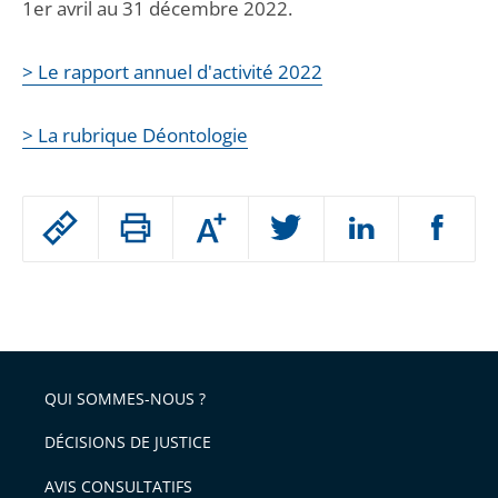
1er avril au 31 décembre 2022.
> Le rapport annuel d'activité 2022
> La rubrique Déontologie
Passer
Augmenter
le
ou
réduire
partage
Passer
la
taille
de
le
de
la
l'article
partage
police
pour
de
arriver
QUI SOMMES-NOUS ?
l'article
après
pour
DÉCISIONS DE JUSTICE
arriver
AVIS CONSULTATIFS
avant