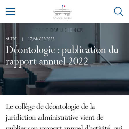
Ouvrir
Menu
la
modal
de
AUTRE
17 JANVIER 2023
reche
Déontologie : publication du
rapport annuel 2022
Le collège de déontologie de la
juridiction administrative vient de