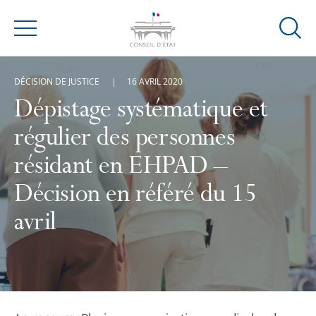
Ouvrir
Menu
la
modal
DÉCISION DE JUSTICE
16 AVRIL 2020
de
reche
Dépistage systématique et
régulier des personnes
résidant en EHPAD –
Décision en référé du 15
avril