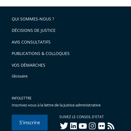
l'article
partage
police
pour
de
arriver
QUI SOMMES-NOUS ?
l'article
après
pour
DÉCISIONS DE JUSTICE
arriver
AVIS CONSULTATIFS
avant
PUBLICATIONS & COLLOQUES
VOS DÉMARCHES
Glossaire
INFOLETTRE
Inscrivez-vous à la lettre de la Justice administrative
SUIVEZ LE CONSEIL D'ETAT
S'inscrire
twitter
linkedIn
youtube
instagram
flickr
rss