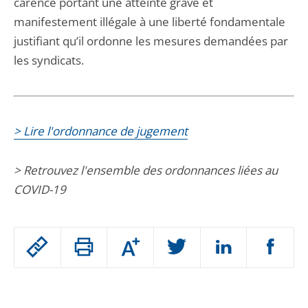
carence portant une atteinte grave et
manifestement illégale à une liberté fondamentale
justifiant qu’il ordonne les mesures demandées par
les syndicats.
> Lire l'ordonnance de jugement
> Retrouvez l'ensemble des ordonnances liées au
COVID-19
Passer
Augmenter
le
ou
réduire
partage
Passer
la
taille
de
le
de
la