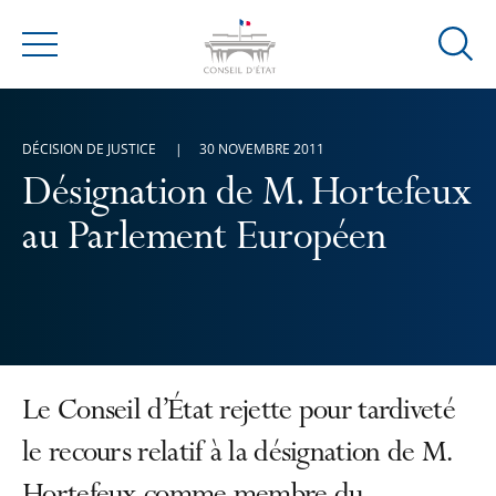
Ouvrir
Menu
la
modal
de
DÉCISION DE JUSTICE
30 NOVEMBRE 2011
reche
Désignation de M. Hortefeux
au Parlement Européen
Le Conseil d’État rejette pour tardiveté
le recours relatif à la désignation de M.