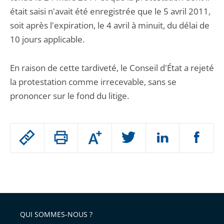
était saisi n'avait été enregistrée que le 5 avril 2011,
soit après l'expiration, le 4 avril à minuit, du délai de
10 jours applicable.
En raison de cette tardiveté, le Conseil d'État a rejeté
la protestation comme irrecevable, sans se
prononcer sur le fond du litige.
Passer
Augmenter
le
ou
réduire
partage
Passer
la
taille
de
le
de
la
l'article
partage
police
pour
de
arriver
QUI SOMMES-NOUS ?
l'article