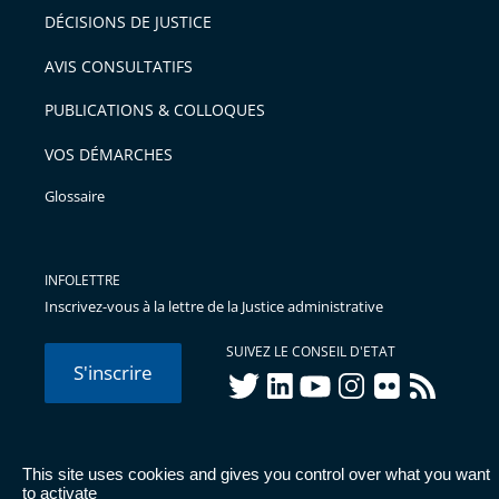
après
pour
DÉCISIONS DE JUSTICE
arriver
AVIS CONSULTATIFS
avant
PUBLICATIONS & COLLOQUES
VOS DÉMARCHES
Glossaire
INFOLETTRE
Inscrivez-vous à la lettre de la Justice administrative
SUIVEZ LE CONSEIL D'ETAT
S'inscrire
twitter
linkedIn
youtube
instagram
flickr
rss
This site uses cookies and gives you control over what you want
© Conseil d'État 2026 -
Mentions légales
-
Cookies
-
Données
to activate