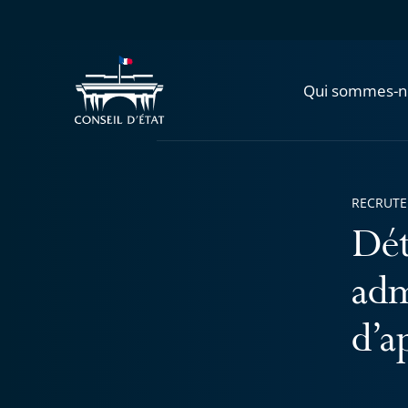
Qui sommes-n
RECRUT
Dét
adm
d’a