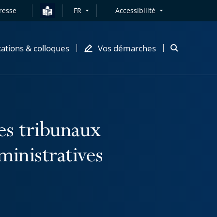
resse
FR
Accessibilité
cations & colloques
Vos démarches
Ouvrir
la
modale
de
recherche
es tribunaux
ministratives