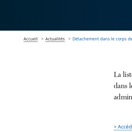
Accueil
Actualités
Détachement dans le corps de
Passer
Passer
La lis
la
la
dans l
navigation
navigation
admini
de
de
l'article
l'article
pour
pour
arriver
arriver
> Accéd
après
avant