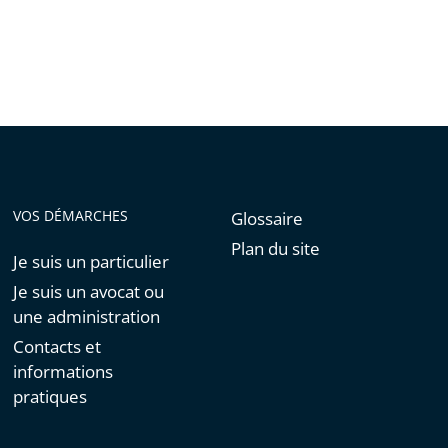
de
l'article
pour
arriver
avant
VOS DÉMARCHES
Glossaire
Plan du site
Je suis un particulier
Je suis un avocat ou
une administration
Contacts et
informations
pratiques