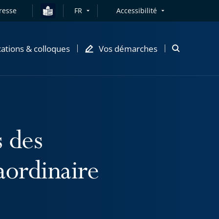
resse
FR
Accessibilité
cations & colloques
Vos démarches
Ouvrir
la
modale
de
recherche
 des
aordinaire