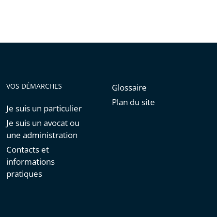
de
l'article
pour
arriver
avant
VOS DÉMARCHES
Glossaire
Plan du site
Je suis un particulier
Je suis un avocat ou
une administration
Contacts et
informations
pratiques