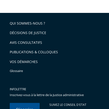
de
le
de
la
l'article
partage
police
pour
de
arriver
QUI SOMMES-NOUS ?
l'article
après
pour
DÉCISIONS DE JUSTICE
arriver
AVIS CONSULTATIFS
avant
PUBLICATIONS & COLLOQUES
VOS DÉMARCHES
Glossaire
INFOLETTRE
Inscrivez-vous à la lettre de la Justice administrative
SUIVEZ LE CONSEIL D'ETAT