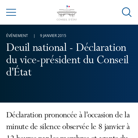
Ouvrir
Menu
la
modal
ÉVÉNEMENT
9 JANVIER 2015
de
reche
Deuil national - Déclaration
du vice-président du Conseil
d'État
Déclaration prononcée à l'occasion de la
minute de silence observée le 8 janvier à