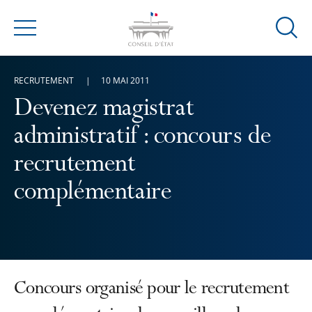
Ouvrir
Menu
la
modal
RECRUTEMENT
10 MAI 2011
de
reche
Devenez magistrat
administratif : concours de
recrutement
complémentaire
Concours organisé pour le recrutement