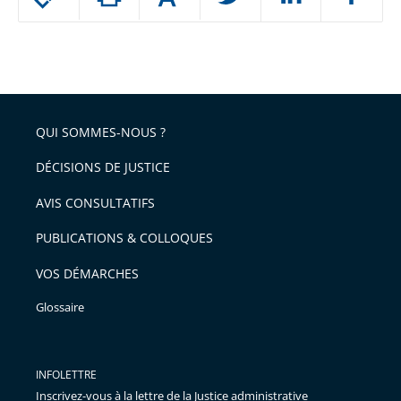
le
ou
réduire
partage
Passer
la
taille
de
le
de
la
l'article
partage
police
pour
de
arriver
QUI SOMMES-NOUS ?
l'article
après
pour
DÉCISIONS DE JUSTICE
arriver
AVIS CONSULTATIFS
avant
PUBLICATIONS & COLLOQUES
VOS DÉMARCHES
Glossaire
INFOLETTRE
Inscrivez-vous à la lettre de la Justice administrative