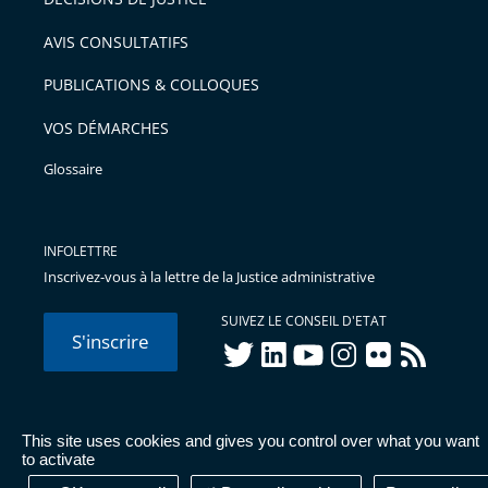
arriver
AVIS CONSULTATIFS
avant
PUBLICATIONS & COLLOQUES
VOS DÉMARCHES
Glossaire
INFOLETTRE
Inscrivez-vous à la lettre de la Justice administrative
SUIVEZ LE CONSEIL D'ETAT
S'inscrire
twitter
linkedIn
youtube
instagram
flickr
rss
This site uses cookies and gives you control over what you want
© Conseil d'État 2026 -
Mentions légales
-
Cookies
-
Données
to activate
personnelles
-
Publications administratives
-
Accessibilité :