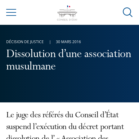
Ouvrir
Menu
la
modal
de
DÉCISION DE JUSTICE
30 MARS 2016
reche
Dissolution d’une association
musulmane
Le juge des référés du Conseil d’État
suspend l’exécution du décret portant