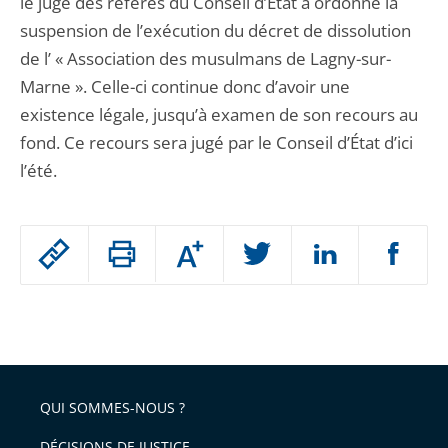
le juge des référés du Conseil d’État a ordonné la
suspension de l’exécution du décret de dissolution
de l’ « Association des musulmans de Lagny-sur-
Marne ». Celle-ci continue donc d’avoir une
existence légale, jusqu’à examen de son recours au
fond. Ce recours sera jugé par le Conseil d’État d’ici
l’été.
Passer
Augmenter
le
ou
réduire
partage
Passer
la
taille
de
le
de
la
l'article
partage
police
pour
de
arriver
QUI SOMMES-NOUS ?
l'article
après
pour
DÉCISIONS DE JUSTICE