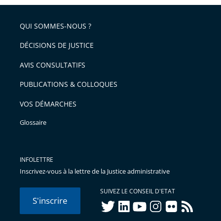
pour
de
arriver
QUI SOMMES-NOUS ?
l'article
après
pour
DÉCISIONS DE JUSTICE
arriver
AVIS CONSULTATIFS
avant
PUBLICATIONS & COLLOQUES
VOS DÉMARCHES
Glossaire
INFOLETTRE
Inscrivez-vous à la lettre de la Justice administrative
SUIVEZ LE CONSEIL D'ETAT
S'inscrire
twitter
linkedIn
youtube
instagram
flickr
rss