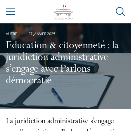
Ouvrir
Menu
la
modal
AUTRE
27 JANVIER 2025
de
reche
Education & citoyenneté : la
juridiction administrative
s’engage avec Parlons
démocratie
La juridiction administrative s’engage