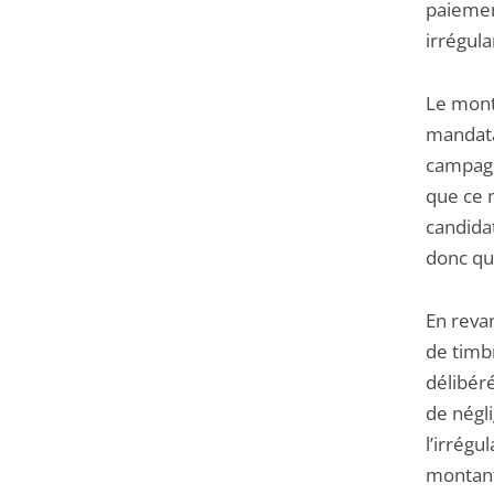
paiemen
irrégula
Le mont
mandata
campagn
que ce 
candidat
donc qu
En reva
de timbr
délibér
de négl
l’irrégu
montant 