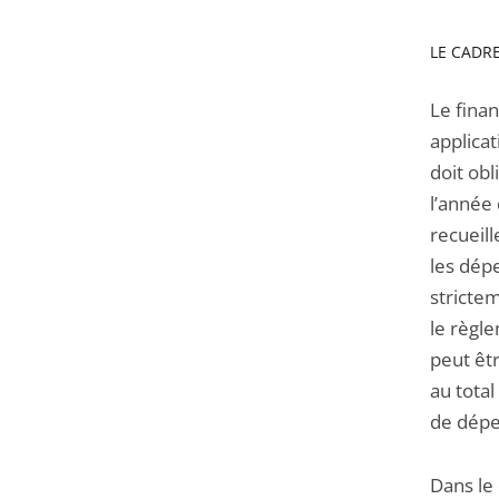
LE CADRE
Le fina
applicat
doit ob
l’année 
recueil
les dép
strictem
le règl
peut êtr
au tota
de dépe
Dans le 