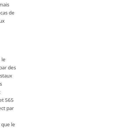
rmais
 cas de
ux
 le
par des
ostaux
s
x
 et 565
ect par
 que le