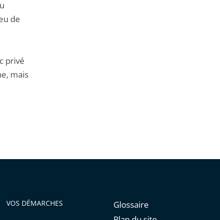
eu
ieu de
c privé
ne, mais
VOS DÉMARCHES
Glossaire
Plan du site