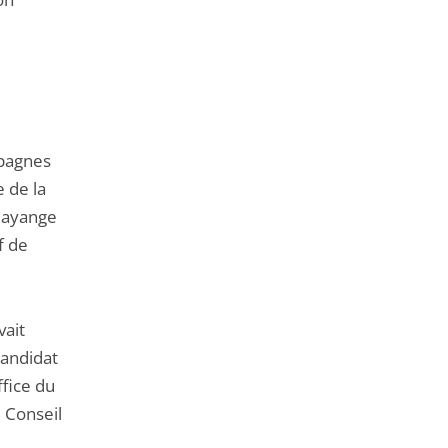
mpagnes
 de la
’Hayange
f de
vait
candidat
ffice du
e Conseil