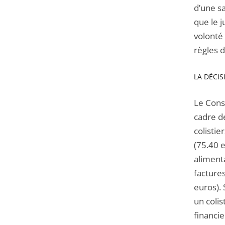
d’une sa
que le j
volonté
règles 
LA DÉCIS
Le Cons
cadre d
colistie
(75.40 e
aliment
factures
euros). 
un colis
financie