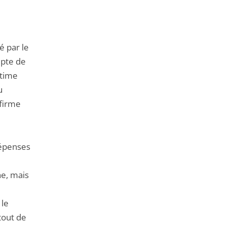
é par le
mpte de
stime
u
nfirme
dépenses
ne, mais
 le
 tout de