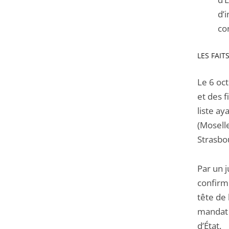
d’i
co
LES FAIT
Le 6 oc
et des f
liste a
(Moselle
Strasbo
Par un 
confirm
tête de 
mandat a
d’État.