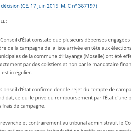
a décision (CE, 17 juin 2015, M. C n° 387197)
EL :
 Conseil d’État constate que plusieurs dépenses engagées 
dre de la campagne de la liste arrivée en tête aux élection
nicipales de la commune d’Hayange (Moselle) ont été eff
rectement par des colistiers et non par le mandataire finan
 est irrégulier.
 Conseil d’État confirme donc le rejet du compte de camp
ndidat, ce qui le prive du remboursement par l’État d’une p
s frais de campagne.
 revanche et contrairement au tribunal administratif, le Co
État estime que cette irrégularité ne justifie pas une sancti