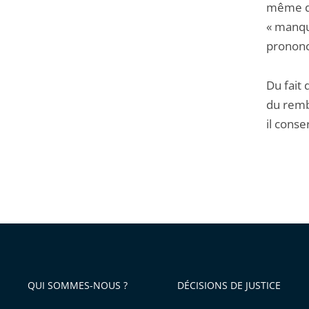
même dem
« manque
prononce
Du fait
du remb
il cons
QUI SOMMES-NOUS ?
DÉCISIONS DE JUSTICE