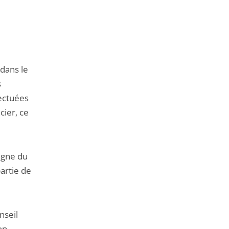
de
l'article
pour
arriver
avant
dans le
s
ectuées
cier, ce
agne du
artie de
nseil
on