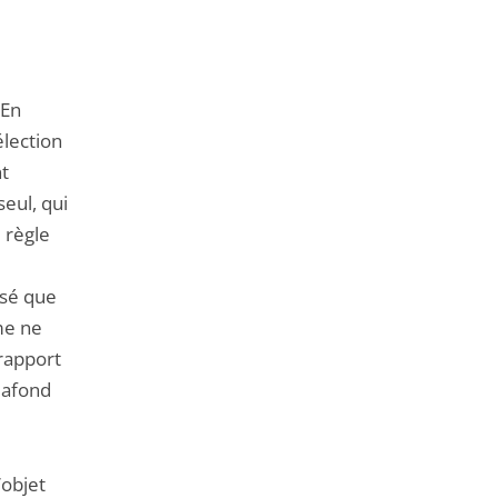
 En
élection
nt
seul, qui
 règle
isé que
me ne
 rapport
lafond
’objet