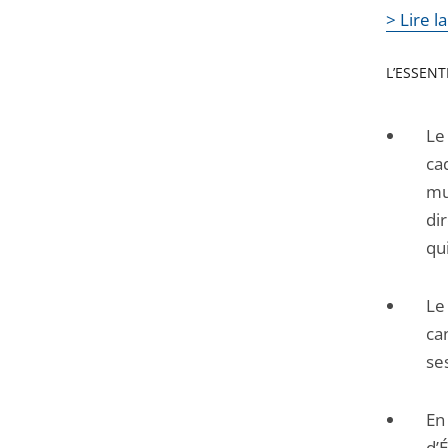
> Lire l
L’ESSENTI
Le
ca
mu
di
qui
Le
ca
se
En
d’