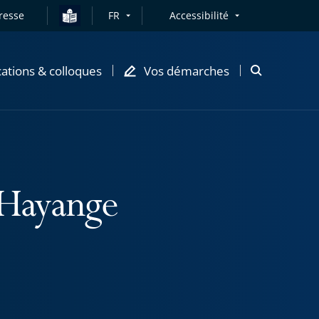
resse
FR
Accessibilité
cations & colloques
Vos démarches
Ouvrir
la
modale
de
recherche
'Hayange