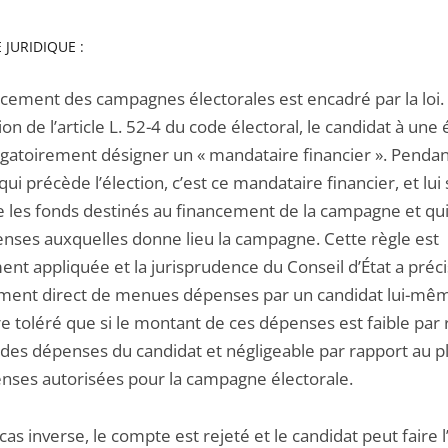
 JURIDIQUE :
ncement des campagnes électorales est encadré par la loi.
ion de l’article L. 52-4 du code électoral, le candidat à une 
ligatoirement désigner un « mandataire financier ». Penda
qui précède l’élection, c’est ce mandataire financier, et lui 
le les fonds destinés au financement de la campagne et qui
enses auxquelles donne lieu la campagne. Cette règle est
ent appliquée et la jurisprudence du Conseil d’État a préc
ement direct de menues dépenses par un candidat lui-mê
e toléré que si le montant de ces dépenses est faible par
l des dépenses du candidat et négligeable par rapport au p
nses autorisées pour la campagne électorale.
cas inverse, le compte est rejeté et le candidat peut faire l