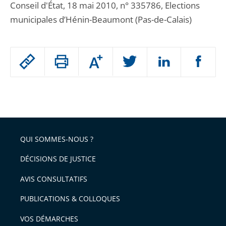
Conseil d'État, 18 mai 2010, n° 335786, Elections
municipales d’Hénin-Beaumont (Pas-de-Calais)
Passer
Augmenter
le
ou
réduire
partage
Passer
la
taille
de
le
de
la
l'article
partage
police
pour
de
arriver
QUI SOMMES-NOUS ?
l'article
après
pour
DÉCISIONS DE JUSTICE
arriver
AVIS CONSULTATIFS
avant
PUBLICATIONS & COLLOQUES
VOS DÉMARCHES