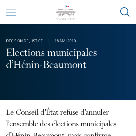
Ouvrir
Menu
la
modal
de
DÉCISION DE JUSTICE
18 MAI 2010
reche
Elections municipales
d’Hénin-Beaumont
Le Conseil d'État refuse d’annuler
l’ensemble des élections municipales