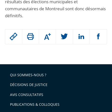
résultats des élections municipales et
communautaires de Montreuil sont donc désormais
définitifs.
Passer
Augmenter
le
ou
réduire
partage
Passer
la
taille
de
le
de
la
l'article
partage
police
pour
de
arriver
QUI SOMMES-NOUS ?
l'article
après
pour
DÉCISIONS DE JUSTICE
arriver
AVIS CONSULTATIFS
avant
PUBLICATIONS & COLLOQUES