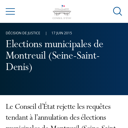
Ouvrir
Menu
la
modal
DÉCISION DE JUSTICE
17 JUIN 2015
de
reche
Elections municipales de
Montreuil (Seine-Saint-
Denis)
Le Conseil d’État rejette les requêtes
tendant à l’annulation des élections