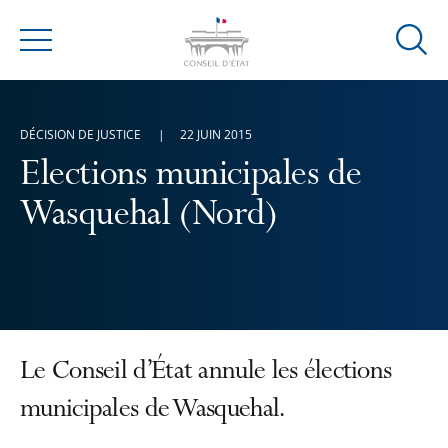
Ouvrir
Menu
la
modal
de
DÉCISION DE JUSTICE
22 JUIN 2015
reche
Elections municipales de
Wasquehal (Nord)
Le Conseil d’État annule les élections
municipales de Wasquehal.