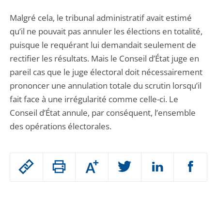
Malgré cela, le tribunal administratif avait estimé
qu’il ne pouvait pas annuler les élections en totalité,
puisque le requérant lui demandait seulement de
rectifier les résultats. Mais le Conseil d’État juge en
pareil cas que le juge électoral doit nécessairement
prononcer une annulation totale du scrutin lorsqu’il
fait face à une irrégularité comme celle-ci. Le
Conseil d’État annule, par conséquent, l’ensemble
des opérations électorales.
Passer
Augmenter
le
ou
réduire
partage
Passer
la
taille
de
le
de
la
l'article
partage
police