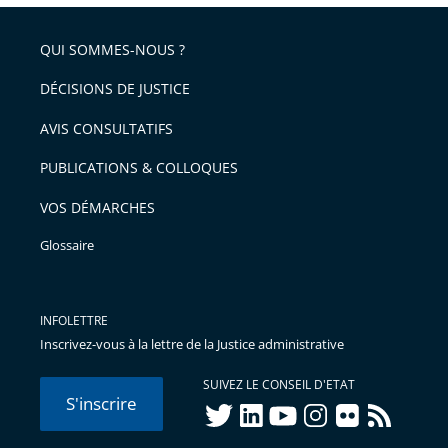
pour
de
arriver
QUI SOMMES-NOUS ?
l'article
après
pour
DÉCISIONS DE JUSTICE
arriver
AVIS CONSULTATIFS
avant
PUBLICATIONS & COLLOQUES
VOS DÉMARCHES
Glossaire
INFOLETTRE
Inscrivez-vous à la lettre de la Justice administrative
SUIVEZ LE CONSEIL D'ETAT
S'inscrire
twitter
linkedIn
youtube
instagram
flickr
rss