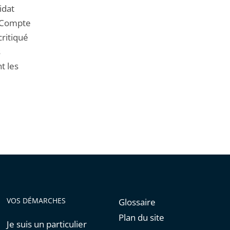
idat
. Compte
critiqué
s
t les
VOS DÉMARCHES
Glossaire
Plan du site
Je suis un particulier