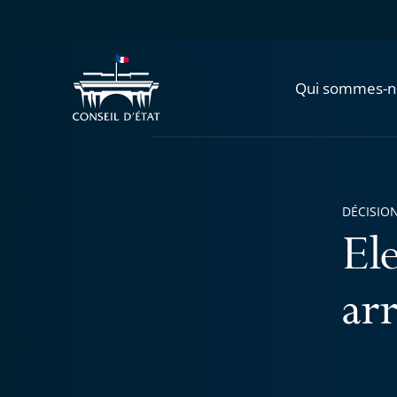
Qui sommes-n
DÉCISION
El
ar