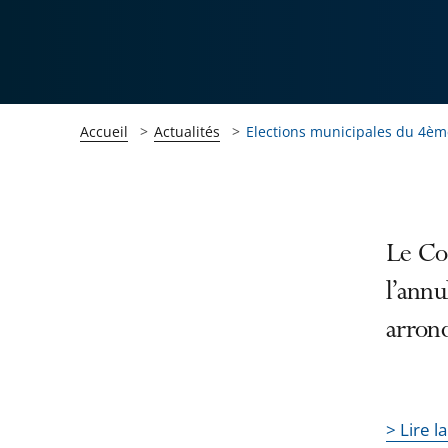
Accueil
Actualités
Elections municipales du 4èm
Passer
Passer
Le Con
la
la
l’annu
navigation
navigation
arrond
de
de
l'article
l'article
pour
pour
arriver
arriver
> Lire l
après
avant