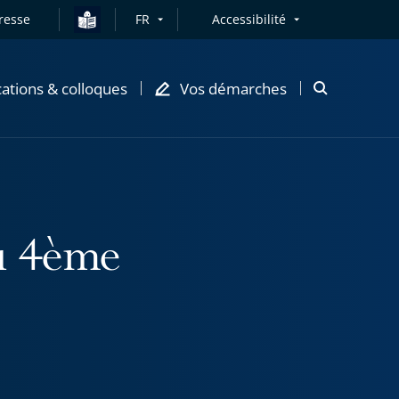
resse
FR
Accessibilité
cations & colloques
Vos démarches
Ouvrir
la
modale
de
recherche
du 4ème