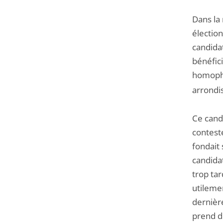
Dans la 
élection
candida
bénéfic
homopho
arrondi
Ce candi
contesté
fondait 
candida
trop tar
utileme
dernière
prend d