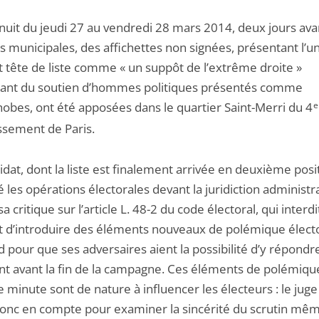
nuit du jeudi 27 au vendredi 28 mars 2014, deux jours ava
s municipales, des affichettes non signées, présentant l’u
t tête de liste comme « un suppôt de l’extrême droite »
iant du soutien d’hommes politiques présentés comme
bes, ont été apposées dans le quartier Saint-Merri du 4
e
ssement de Paris.
dat, dont la liste est finalement arrivée en deuxième posit
 les opérations électorales devant la juridiction administrat
sa critique sur l’article L. 48-2 du code électoral, qui interdi
t d’introduire des éléments nouveaux de polémique élect
d pour que ses adversaires aient la possibilité d’y répondr
nt avant la fin de la campagne. Ces éléments de polémiqu
 minute sont de nature à influencer les électeurs : le juge
onc en compte pour examiner la sincérité du scrutin mê