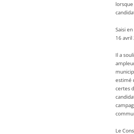
lorsque
candida
Saisi en
16 avril
Il a sou
ampleur,
municip
estimé q
certes 
candidat
campagne
communi
Le Conse