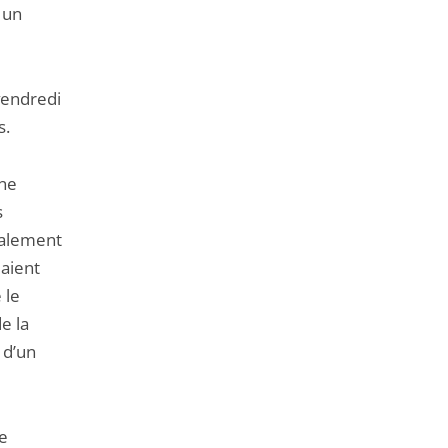
 un
 vendredi
s.
ine
s
galement
uaient
 le
e la
 d’un
me