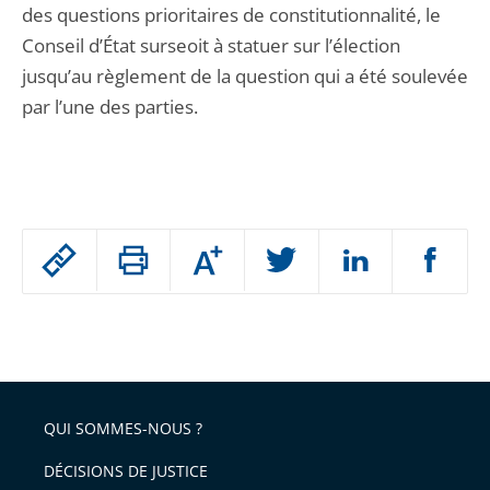
des questions prioritaires de constitutionnalité, le
Conseil d’État surseoit à statuer sur l’élection
jusqu’au règlement de la question qui a été soulevée
par l’une des parties.
Passer
Augmenter
le
ou
réduire
partage
Passer
la
taille
de
le
de
la
l'article
partage
police
pour
de
arriver
QUI SOMMES-NOUS ?
l'article
après
pour
DÉCISIONS DE JUSTICE