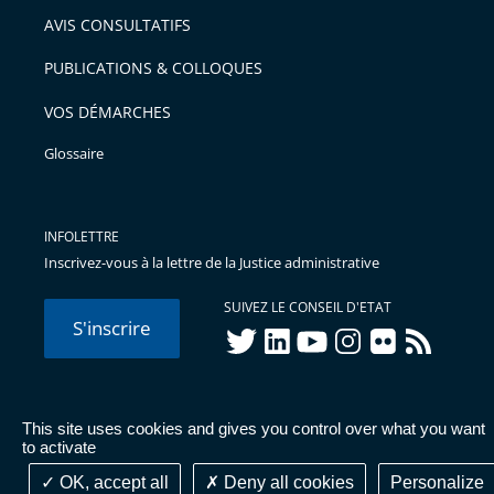
arriver
AVIS CONSULTATIFS
avant
PUBLICATIONS & COLLOQUES
VOS DÉMARCHES
Glossaire
INFOLETTRE
Inscrivez-vous à la lettre de la Justice administrative
SUIVEZ LE CONSEIL D'ETAT
S'inscrire
twitter
linkedIn
youtube
instagram
flickr
rss
This site uses cookies and gives you control over what you want
© Conseil d'État 2026 -
Mentions légales
-
Cookies
-
Données
to activate
personnelles
-
Publications administratives
-
Accessibilité :
partiellement conforme
OK, accept all
Deny all cookies
Personalize