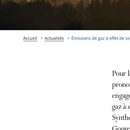
Accueil
Actualités
Émissions de gaz à effet de se
Passer
Passer
Pour l
la
la
pronon
navigation
navigation
engag
de
de
l'article
l'article
gaz à 
pour
pour
Synthe
arriver
arriver
Gouve
après
avant