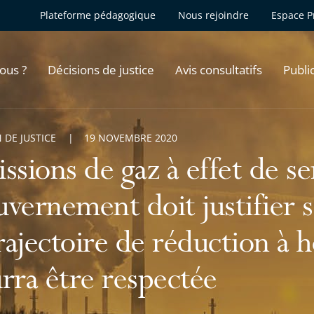
Plateforme pédagogique
Nous rejoindre
Espace P
ous ?
Décisions de justice
Avis consultatifs
Publi
 DE JUSTICE
19 NOVEMBRE 2020
ssions de gaz à effet de ser
vernement doit justifier 
trajectoire de réduction à
rra être respectée