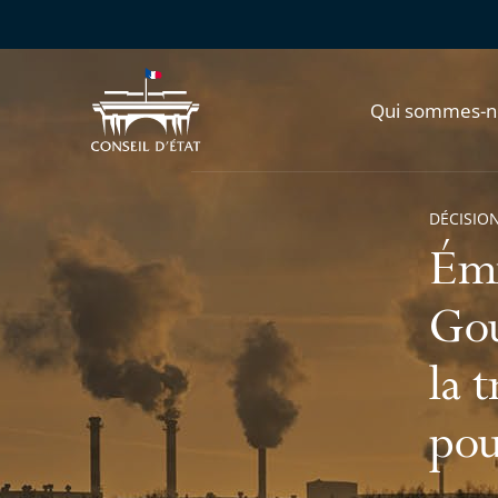
Qui sommes-n
DÉCISION
Émi
Gou
la 
pou