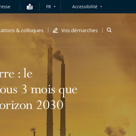
resse
FR
Accessibilité
cations & colloques
Vos démarches
Ouvrir
la
modale
de
recherche
re : le
sous 3 mois que
 horizon 2030