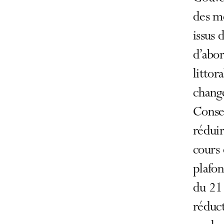
des me
issus 
d’abo
littor
change
Consei
réduir
cours 
plafon
du 21 
réduct