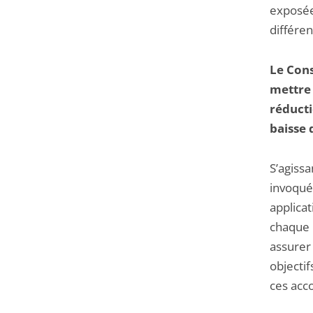
exposée
différen
Le Cons
mettre 
réducti
baisse 
S’agissa
invoqués
applicat
chaque 
assurer
objectif
ces acco