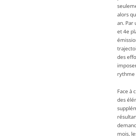
seuleme
alors qu
an. Par
et 4e pl
émissio
trajecto
des effo
imposer
rythme q
Face à c
des élé
supplém
résultan
demande
mois, le