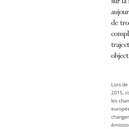
sur la
aujour
de tro
complé
trajec
object
Lors de 
2015, c
les cha
europée
changem
émissio