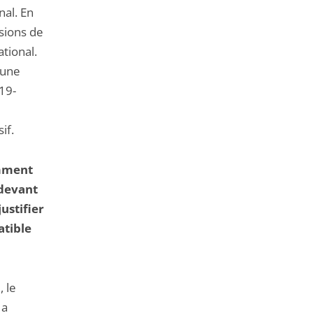
al. En
ssions de
ational.
 une
19-
if.
amment
 devant
ustifier
atible
 le
 a