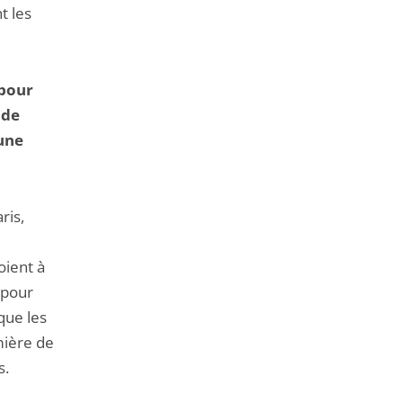
t les
 pour
 de
 une
ris,
oient à
 pour
que les
umière de
s.