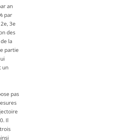
ar an
 % par
 2e, 3e
ion des
de la
e partie
ui
t un
spose pas
mesures
jectoire
. Il
trois
insi