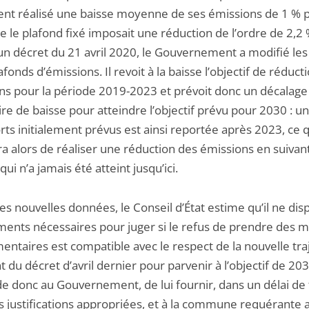
nt réalisé une baisse moyenne de ses émissions de 1 % p
e le plafond fixé imposait une réduction de l’ordre de 2,2
 un décret du 21 avril 2020, le Gouvernement a modifié les
afonds d’émissions. Il revoit à la baisse l’objectif de réduct
ns pour la période 2019-2023 et prévoit donc un décalage 
ire de baisse pour atteindre l’objectif prévu pour 2030 : un
rts initialement prévus est ainsi reportée après 2023, ce q
a alors de réaliser une réduction des émissions en suivan
ui n’a jamais été atteint jusqu’ici.
es nouvelles données, le Conseil d’État estime qu’il ne di
ments nécessaires pour juger si le refus de prendre des 
entaires est compatible avec le respect de la nouvelle tra
t du décret d’avril dernier pour parvenir à l’objectif de 2030
 donc au Gouvernement, de lui fournir, dans un délai de 
s justifications appropriées, et à la commune requérante a