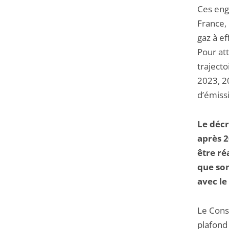
Ces eng
France, 
gaz à ef
Pour at
traject
2023, 2
d’émiss
Le décr
après 2
être ré
que son
avec le
Le Conse
plafond