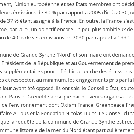
ent, l’Union européenne et ses Etats membres ont déci
leurs émissions de 30 % par rapport à 2005 d’ici à 2030, u
 de 37 % étant assigné à la France. En outre, la France s’est
e, par la loi, un objectif encore un peu plus ambitieux de
on de 40 % de ses émissions en 2030 par rapport à 1990.
une de Grande-Synthe (Nord) et son maire ont demandé
 Président de la République et au Gouvernement de pren
 supplémentaires pour infléchir la courbe des émissions
es et respecter, au minimum, les engagements pris par la 
 leur ayant été opposé, ils ont saisi le Conseil d’État, sout
es de Paris et Grenoble ainsi que par plusieurs organisation
 de l’environnement dont Oxfam France, Greenpeace Fra
faire A Tous et la Fondation Nicolas Hulot. Le Conseil d’Et
 que la requête de la commune de Grande-Synthe est rece
ommune littorale de la mer du Nord étant particulièremen