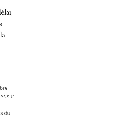
élai
s
la
mbre
ies sur
ts du