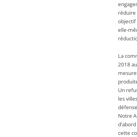
engagem
réduire 
objectif
elle-mêm
réducti
La comm
2018 au
mesures
produit
Un refus
les vill
défense
Notre Af
d’abord
cette c