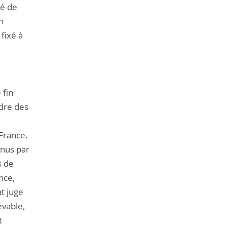
dé de
n
 fixé à
 fin
dre des
France.
enus par
s de
nce,
at juge
vable,
t