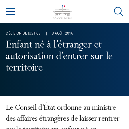
Ouvrir
Menu
la
modal
DÉCISION DE JUSTICE
3 AOÛT 2016
de
reche
Enfant né à l’étranger et
autorisation d’entrer sur le
territoire
Le Conseil d’État ordonne au ministre
des affaires étrangères de laisser rentrer