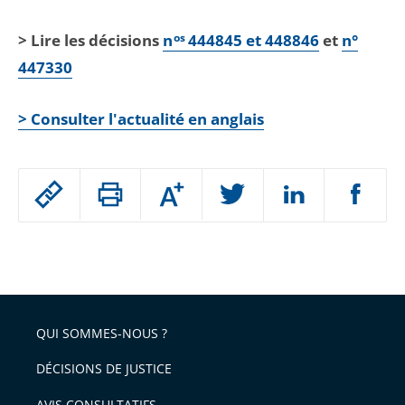
> Lire les décisions
n
os
444845 et 448846
et
n°
447330
> Consulter l'actualité en anglais
Passer
Augmenter
le
ou
réduire
partage
Passer
la
taille
de
le
de
la
l'article
partage
police
pour
de
arriver
QUI SOMMES-NOUS ?
l'article
après
pour
DÉCISIONS DE JUSTICE
arriver
AVIS CONSULTATIFS