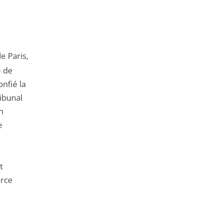
de
l'article
pour
arriver
 Paris,
avant
é de
nfié la
ribunal
n
e
t
orce