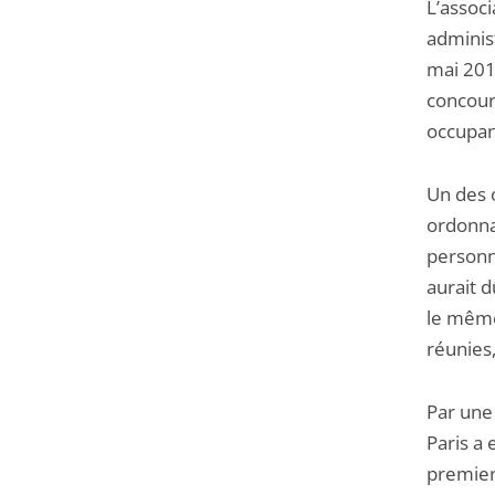
L’associ
administ
mai 2016
concours
occupan
Un des 
ordonna
personn
aurait d
le même 
réunies,
Par une
Paris a
premier