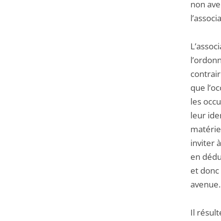
non ave
l’associ
L’associ
l’ordonn
contrai
que l’oc
les occu
leur ide
matérie
inviter 
en dédu
et donc
avenue.
Il résu