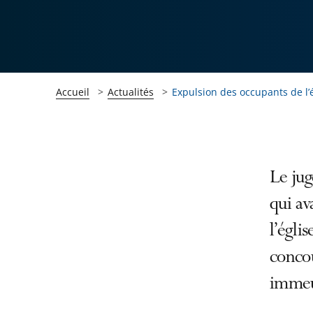
Accueil
Actualités
Expulsion des occupants de l’é
Passer
Passer
Le jug
la
la
qui av
navigation
navigation
l’égli
de
de
l'article
l'article
concou
pour
pour
immeu
arriver
arriver
après
avant