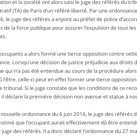
ation et la société ont alors saisi le juge des référés du tri
ratif (TA) de Paris d’un référé-liberté. Par une ordonnanc
, le juge des référés a enjoint au préfet de police d’accor
 de la force publique pour assurer l’expulsion de tous les
ts.
occupants a alors formé une tierce opposition contre cett
nce. Lorsqu’une décision de justice préjudicie aux droits 
e qui n’a pas été entendue au cours de la procédure alors 
û l’être, celle-ci peut en effet former une tierce oppositio
tribunal. Si le juge constate que les conditions de ce rec
 il déclare la première décision non avenue et statue à no
 nouvelle ordonnance du 6 juin 2016, le juge des référés 
 estimé que l’occupant aurait effectivement dû être entend
 juge des référés. Il a donc déclaré l’ordonnance du 27 m