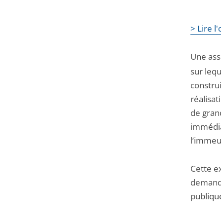
> Lire 
Une asso
sur lequ
construi
réalisat
de grand
immédiat
l’immeu
Cette ex
demandé
publique