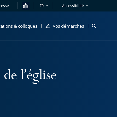
resse
FR
Accessibilité
cations & colloques
Vos démarches
Ouvrir
la
modale
de
recherche
de l’église