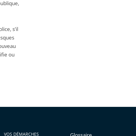
publique,
ice, s’il
isques
nouveau
ifie ou
VOS DÉMARCHES
Glossaire