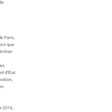
de
e Paris,
lors que
écliner
les
il d’État
sition,
on
i 2016,