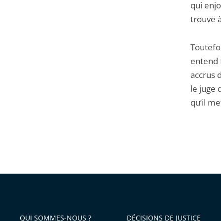
qui enjo
trouve 
Toutefoi
entend 
accrus d
le juge 
qu’il me
QUI SOMMES-NOUS ?
DÉCISIONS DE JUSTICE