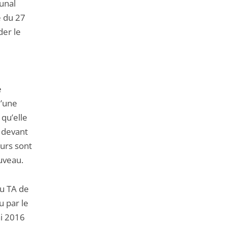
bunal
e du 27
der le
e
d’une
qu’elle
n devant
ours sont
uveau.
du TA de
u par le
ai 2016