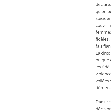
déclaré
qu’on p
suicide
couvrir 
femmes, 
fidèles
falsifia
La circ
ou que c
les fidè
violenc
voilées 
démenti
Dans ces
décision