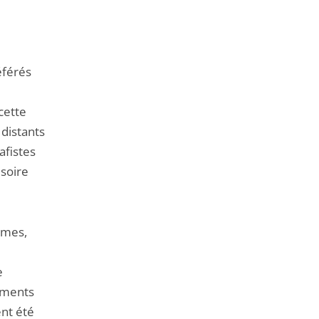
éférés
cette
 distants
afistes
isoire
mmes,
e
guments
ent été