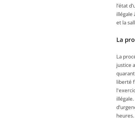
l’état 
illégale
et la s
La pro
La procé
justice 
quarant
liberté
l'exerc
illégale
d’urgenc
heures.