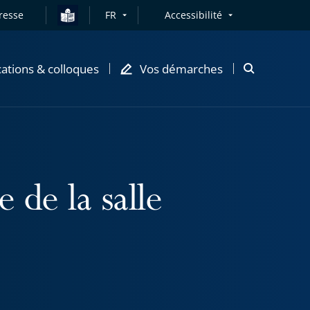
resse
FR
Accessibilité
cations & colloques
Vos démarches
Ouvrir
la
modale
de
recherche
 de la salle