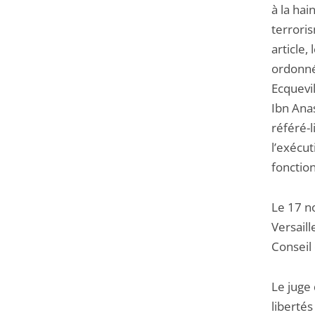
à la hai
terroris
article,
ordonné 
Ecquevil
Ibn Anas
référé-l
l’exécut
fonctio
Le 17 n
Versaill
Conseil 
Le juge 
libertés