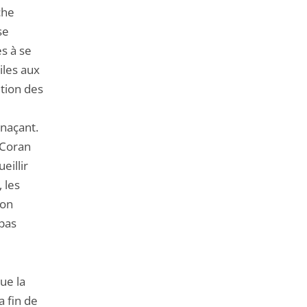
che
se
s à se
iles aux
ition des
enaçant.
 Coran
eillir
 les
non
 pas
ue la
a fin de