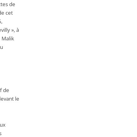
ctes de
de cet
6,
illy », à
e Malik
du
f de
devant le
aux
s