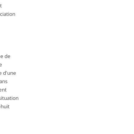
t
ciation
de de
e
e d'une
dans
ent
situation
-huit