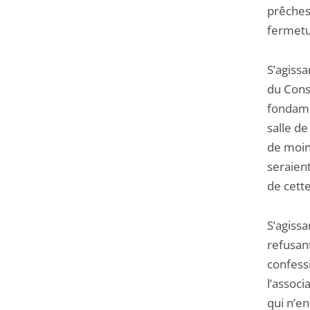
prêches 
fermetu
S’agissa
du Conse
fondame
salle de
de moins
seraien
de cette
S’agissa
refusant
confessi
l’associ
qui n’en