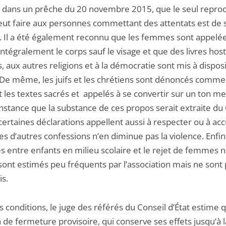
, dans un prêche du 20 novembre 2015, que le seul repro
eut faire aux personnes commettant des attentats est de 
r. Il a été également reconnu que les femmes sont appelée
intégralement le corps sauf le visage et que des livres host
aux autres religions et à la démocratie sont mis à dispos
. De même, les juifs et les chrétiens sont dénoncés comme
nt les textes sacrés et appelés à se convertir sur un ton m
onstance que la substance de ces propos serait extraite du
ertaines déclarations appellent aussi à respecter ou à accu
les d’autres confessions n’en diminue pas la violence. Enfin,
es entre enfants en milieu scolaire et le rejet de femmes 
sont estimés peu fréquents par l’association mais ne sont
s.
 conditions, le juge des référés du Conseil d’État estime q
 de fermeture provisoire, qui conserve ses effets jusqu’à l