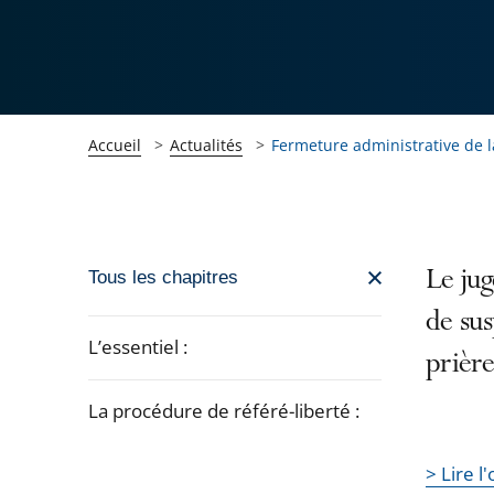
Accueil
Actualités
Fermeture administrative de la
Passer
Le jug
Tous les chapitres
la
de sus
navigation
L’essentiel :
prière
de
l'article
La procédure de référé-liberté :
pour
Passer
arriver
> Lire 
la
après