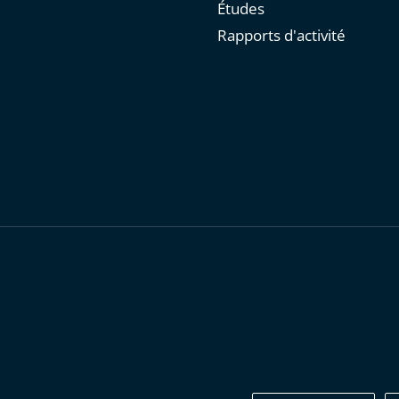
Études
Rapports d'activité
personnelles
-
Publications administratives
-
Accessibilité : parti