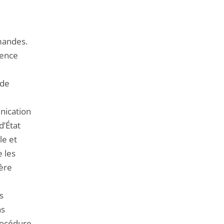
de
l'article
pour
mandes.
arriver
gence
avant
 de
nication
d’État
le et
 les
tère
s
ns
procédure