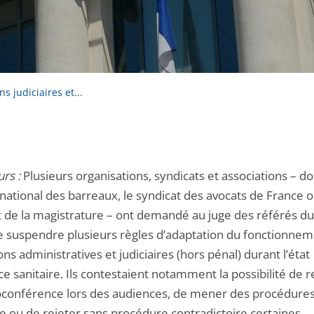
s judiciaires et...
rs :
Plusieurs organisations, syndicats et associations – do
national des barreaux, le syndicat des avocats de France o
t de la magistrature – ont demandé au juge des référés du
de suspendre plusieurs règles d’adaptation du fonctionne
ions administratives et judiciaires (hors pénal) durant l’état
e sanitaire. Ils contestaient notamment la possibilité de r
sioconférence lors des audiences, de mener des procédure
e ou de rejeter sans procédure contradictoire certaines