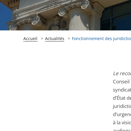
Accueil
Actualités
Fonctionnement des juridiction
Passer
Passer
Le recou
la
la
Conseil 
navigation
navigation
syndica
de
de
d’État 
l'article
l'article
juridict
pour
pour
d’urgenc
arriver
arriver
à la vi
après
avant
audienc