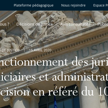
Plateforme pédagogique
Nous rejoindre
Espace P
ous ?
Décisions de justice
Avis consultatifs
Publi
 DE JUSTICE
15 AVRIL 2020
nctionnement des juri
iciaires et administrat
cision en référé du 10