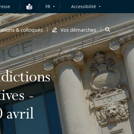
resse
FR
Accessibilité
cations & colloques
Vos démarches
Ouvrir
la
modale
de
recherche
dictions
ives -
 avril