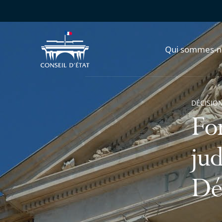
Qui sommes-n
DÉCISION
Fo
jud
Dé