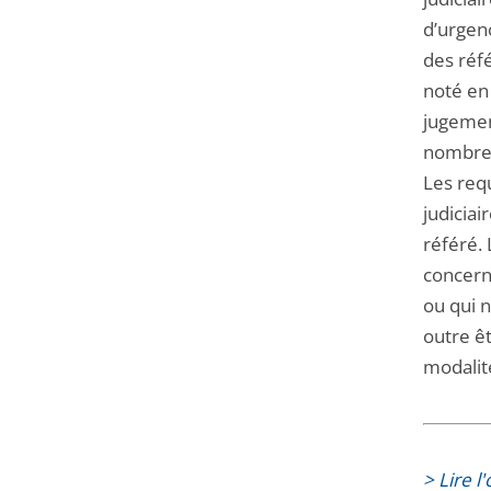
d’urgenc
des réfé
noté en 
jugemen
nombre 
Les requ
judiciai
référé. 
concern
ou qui n
outre êt
modalité
> Lire 