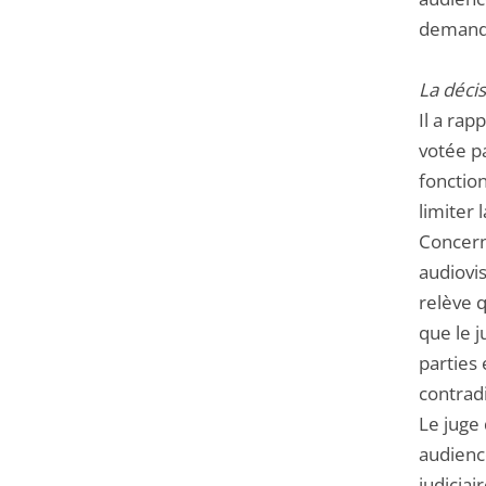
demande
La décis
Il a rap
votée pa
fonction
limiter 
Concern
audiovis
relève q
que le 
parties 
contrad
Le juge
audience
judiciai