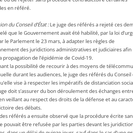
s en référé.
ion du Conseil d’État :
Le juge des référés a rejeté ces de
pelé que le Gouvernement avait été habilité, par la loi d’ur
r le Parlement le 23 mars, à adapter les règles de
nement des juridictions administratives et judiciaires afin
la propagation de l’épidémie de Covid-19.
ant la possibilité de recourir à des moyens de télécommu
uelle durant les audiences, le juge des référés du Conseil 
u’elle vise à respecter les impératifs de distanciation socia
juge doit s’assurer du bon déroulement des échanges entre
en veillant au respect des droits de la défense et au carac
ictoire des débats.
 des référés a ensuite observé que la procédure écrite san
 pouvait être refusée par les parties devant les juridictio
res, dans un délai de quinze jours, sauf dans le cas d’une 