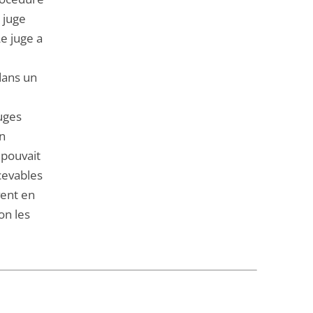
 juge
Le juge a
dans un
juges
en
 pouvait
cevables
vent en
on les