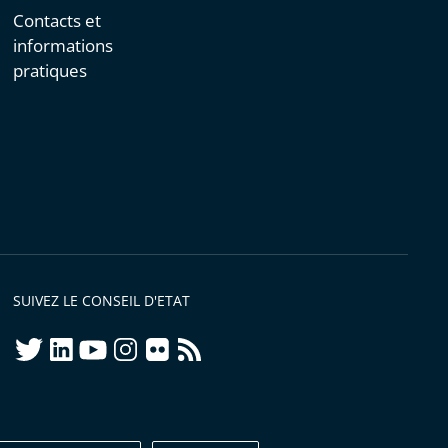
Contacts et
informations
pratiques
SUIVEZ LE CONSEIL D'ETAT
twitter
linkedIn
youtube
instagram
flickr
rss
ellement conforme