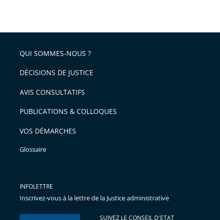
taille
de
le
de
la
l'article
partage
police
pour
de
arriver
QUI SOMMES-NOUS ?
l'article
après
pour
DÉCISIONS DE JUSTICE
arriver
AVIS CONSULTATIFS
avant
PUBLICATIONS & COLLOQUES
VOS DÉMARCHES
Glossaire
INFOLETTRE
Inscrivez-vous à la lettre de la Justice administrative
SUIVEZ LE CONSEIL D'ETAT