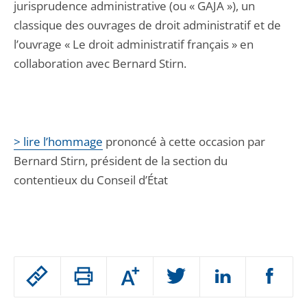
jurisprudence administrative (ou « GAJA »), un
classique des ouvrages de droit administratif et de
l’ouvrage « Le droit administratif français » en
collaboration avec Bernard Stirn.
> lire l’hommage
prononcé à cette occasion par
Bernard Stirn, président de la section du
contentieux du Conseil d’État
Passer
Augmenter
le
ou
réduire
partage
Passer
la