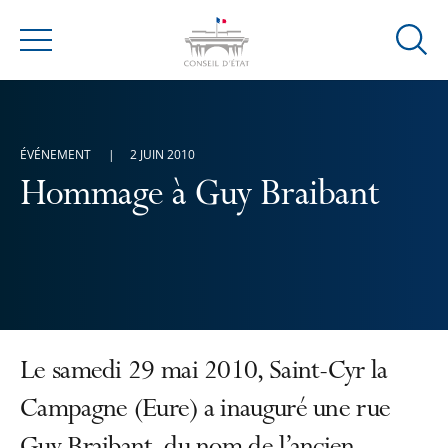
Ouvrir
Menu
la
modal
de
reche
ÉVÉNEMENT
2 JUIN 2010
Hommage à Guy Braibant
Le samedi 29 mai 2010, Saint-Cyr la
Campagne (Eure) a inauguré une rue