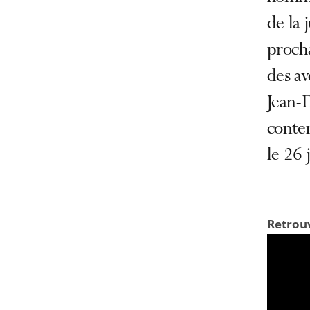
de la 
proch
des av
Jean-D
conten
le 26 
Retrouv