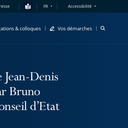
resse
FR
Accessibilité
cations & colloques
Vos démarches
Ouvrir
la
modale
de
recherche
 Jean-Denis
ar Bruno
onseil d’Etat