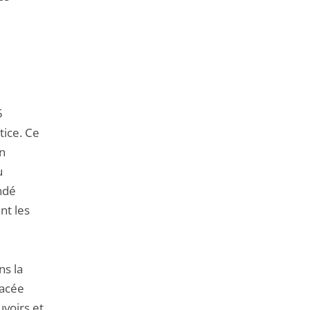
5
tice. Ce
on
u
ndé
nt les
ns la
lacée
uvoirs et