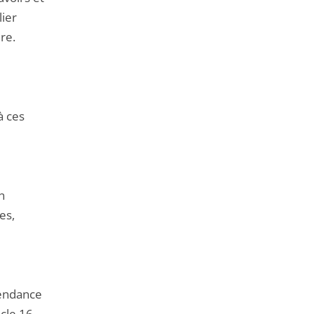
lier
re.
à ces
n
es,
pendance
icle 16