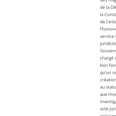
de la Dé
la Const
de l’ar
l’homme
service 
juridict
Gouvern
chargé d
bon fonc
qu’un c
création
au statu
aux moda
investig
acte jur
présence