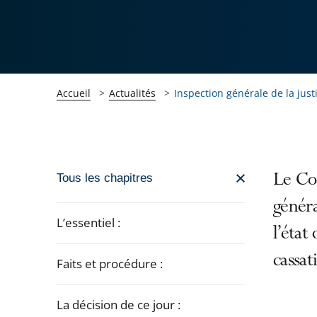
Accueil
Actualités
Inspection générale de la just
Passer
Le Con
Tous les chapitres
la
généra
navigation
L’essentiel :
l’état
de
l'article
cassat
Faits et procédure :
pour
arriver
La décision de ce jour :
après