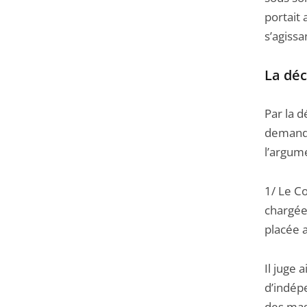
portait 
s’agissa
La déc
Par la d
demande
l’argum
1/ Le Co
chargée 
placée a
Il juge 
d’indépe
des magi