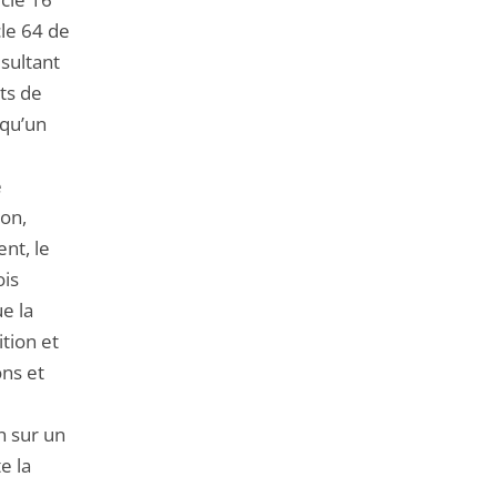
cle 64 de
ésultant
ts de
 qu’un
e
ion,
nt, le
ois
e la
ition et
ons et
n sur un
e la