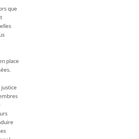
lors que
t
elles
ous
 en place
sées.
 justice
 membres
e
eurs
nduire
des