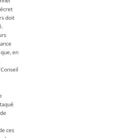
onnel
décret
s doit
é.
urs
dance
t que, en
à
 Conseil
e
ttaqué
 de
de ces