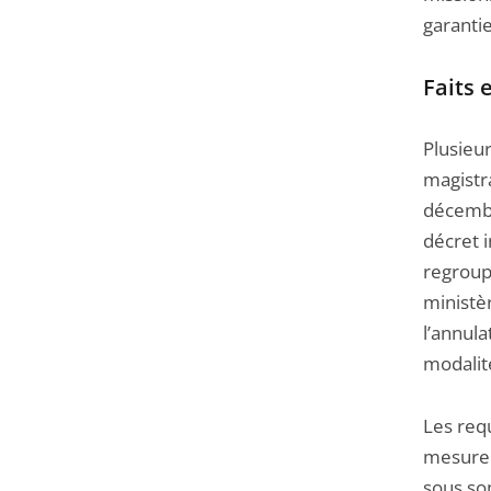
garantie
Faits 
Plusieu
magistr
décembr
décret i
regroupa
ministè
l’annul
modalité
Les req
mesure o
sous son