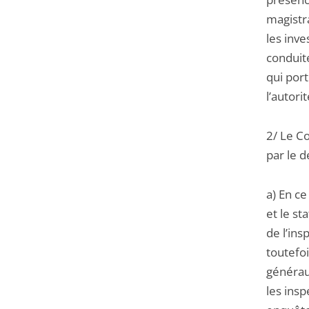
magistra
les inv
conduit
qui port
l’autori
2/ Le Co
par le d
a) En ce
et le s
de l’ins
toutefoi
générau
les insp