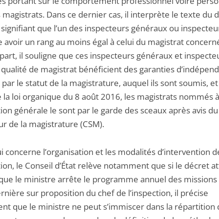
s portant sur le comportement professionnel voire pers
 magistrats. Dans ce dernier cas, il interprète le texte du 
ignifiant que l’un des inspecteurs généraux ou inspecteur
 avoir un rang au moins égal à celui du magistrat concern
part, il souligne que ces inspecteurs généraux et inspecte
a qualité de magistrat bénéficient des garanties d’indépen
 par le statut de la magistrature, auquel ils sont soumis, e
e la loi organique du 8 août 2016, les magistrats nommés 
tion générale le sont par le garde des sceaux après avis du
ur de la magistrature (CSM).
i concerne l’organisation et les modalités d’intervention d
tion, le Conseil d’État relève notamment que si le décret a
 que le ministre arrête le programme annuel des missions
rnière sur proposition du chef de l’inspection, il précise
nt que le ministre ne peut s’immiscer dans la répartition 