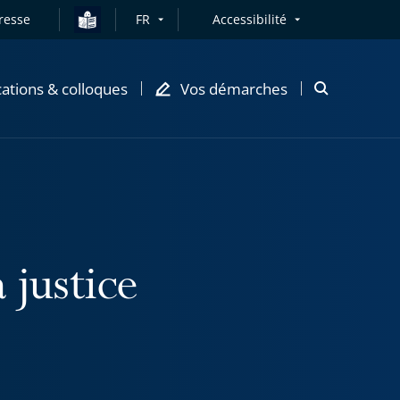
resse
FR
Accessibilité
cations & colloques
Vos démarches
Ouvrir
la
modale
de
recherche
 justice