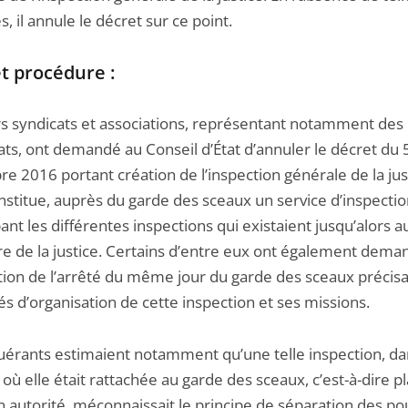
s, il annule le décret sur ce point.
et procédure :
rs syndicats et associations, représentant notamment des
ats, ont demandé au Conseil d’État d’annuler le décret du 
e 2016 portant création de l’inspection générale de la jus
nstitue, auprès du garde des sceaux un service d’inspecti
nt les différentes inspections qui existaient jusqu’alors a
re de la justice. Certains d’entre eux ont également dema
ation de l’arrêté du même jour du garde des sceaux précisa
s d’organisation de cette inspection et ses missions.
uérants estimaient notamment qu’une telle inspection, da
ù elle était rattachée au garde des sceaux, c’est-à-dire p
 autorité, méconnaissait le principe de séparation des po