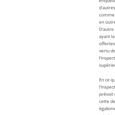
enquête
d’autres
comme s
en outre
D’autre 
ayant l
offertes
vertu d
l’inspec
supérie
En ce qu
l’inspec
prévoit
cette de
égaleme