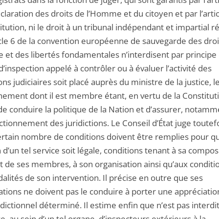
claration des droits de l’Homme et du citoyen et par l’arti
itution, ni le droit à un tribunal indépendant et impartial r
ticle 6 de la convention européenne de sauvegarde des droi
 et des libertés fondamentales n’interdisent par principe
d’inspection appelé à contrôler ou à évaluer l’activité des
ions judiciaires soit placé auprès du ministre de la justice, l
ement dont il est membre étant, en vertu de la Constitut
e conduire la politique de la Nation et d’assurer, notamme
tionnement des juridictions. Le Conseil d’État juge toutef
ertain nombre de conditions doivent être remplies pour qu
 d’un tel service soit légale, conditions tenant à sa compos
t de ses membres, à son organisation ainsi qu’aux conditi
lités de son intervention. Il précise en outre que ses
ations ne doivent pas le conduire à porter une appréciatio
idictionnel déterminé. Il estime enfin que n’est pas interdit
, au sein d’un tel organe, d’inspecteurs extérieurs à la