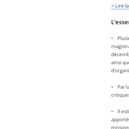
> Lire l
Passer
la
L’essen
navigation
de
• Plusi
l'article
magistr
pour
décembr
arriver
ainsi qu
avant
d’organi
• Par la
critique
• Il es
apporté
missions