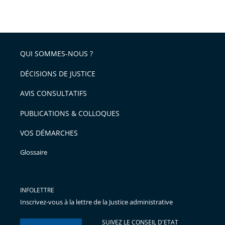
taille
de
le
de
la
l'article
partage
police
pour
de
arriver
QUI SOMMES-NOUS ?
l'article
après
pour
DÉCISIONS DE JUSTICE
arriver
AVIS CONSULTATIFS
avant
PUBLICATIONS & COLLOQUES
VOS DÉMARCHES
Glossaire
INFOLETTRE
Inscrivez-vous à la lettre de la Justice administrative
SUIVEZ LE CONSEIL D'ETAT