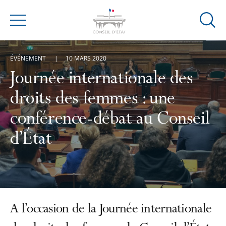
Ouvrir
Menu
la
modal
ÉVÉNEMENT
10 MARS 2020
de
reche
Journée internationale des
droits des femmes : une
conférence-débat au Conseil
d’État
A l’occasion de la Journée internationale