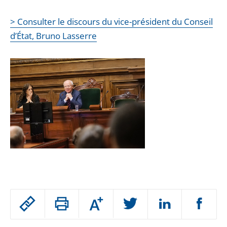
> Consulter le discours du vice-président du Conseil
d’État, Bruno Lasserre
Passer
Augmenter
le
ou
réduire
partage
Passer
la