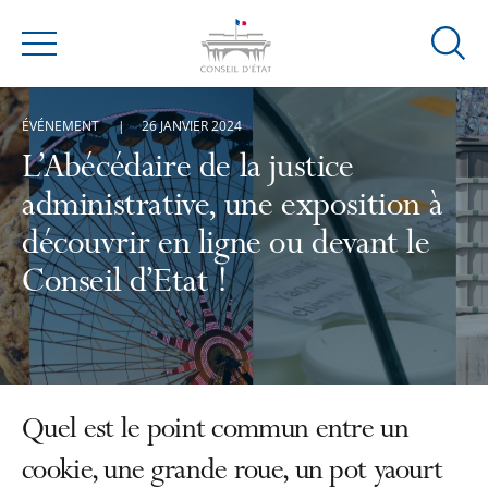
Ouvrir
Menu
la
modal
ÉVÉNEMENT
26 JANVIER 2024
de
reche
L’Abécédaire de la justice
administrative, une exposition à
découvrir en ligne ou devant le
Conseil d’Etat !
Quel est le point commun entre un
cookie, une grande roue, un pot yaourt