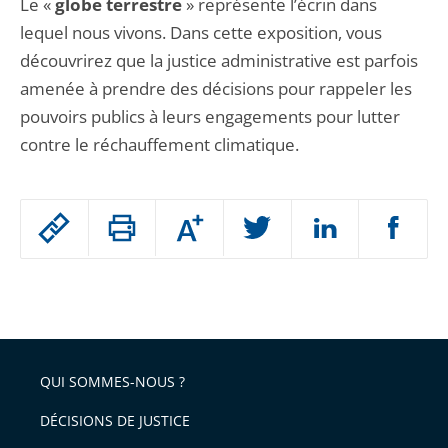
Le «
globe terrestre
» représente l’écrin dans
lequel nous vivons. Dans cette exposition, vous
découvrirez que la justice administrative est parfois
amenée à prendre des décisions pour rappeler les
pouvoirs publics à leurs engagements pour lutter
contre le réchauffement climatique.
Passer
Augmenter
le
ou
réduire
partage
Passer
la
taille
de
le
de
la
l'article
partage
police
pour
de
arriver
QUI SOMMES-NOUS ?
l'article
après
pour
DÉCISIONS DE JUSTICE
arriver