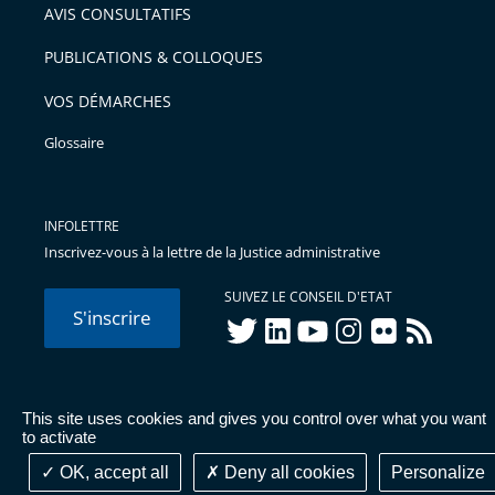
AVIS CONSULTATIFS
avant
PUBLICATIONS & COLLOQUES
VOS DÉMARCHES
Glossaire
INFOLETTRE
Inscrivez-vous à la lettre de la Justice administrative
SUIVEZ LE CONSEIL D'ETAT
S'inscrire
twitter
linkedIn
youtube
instagram
flickr
rss
This site uses cookies and gives you control over what you want
© Conseil d'État 2026 -
Mentions légales
-
Cookies
-
Données
to activate
personnelles
-
Publications administratives
-
Accessibilité :
partiellement conforme
OK, accept all
Deny all cookies
Personalize