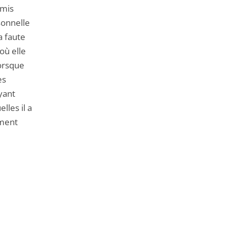
mmis
rsonnelle
a faute
où elle
lorsque
es
yant
lles il a
ement