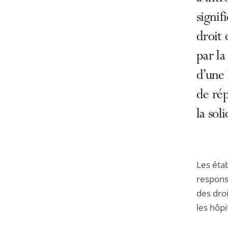
signif
droit 
par la
d’une 
de rép
la sol
Les éta
responsa
des dro
les hôpi