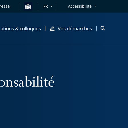
resse
FR
Accessibilité
cations & colloques
Vos démarches
Ouvrir
la
modale
de
recherche
onsabilité