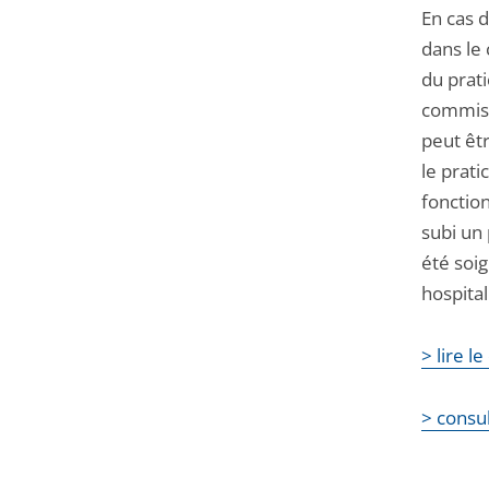
En cas 
dans le 
du prat
commise 
peut êt
le prati
fonction
subi un 
été soig
hospital
> lire l
> consu