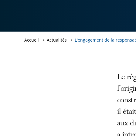
Accueil
Actualités
L'engagement de la responsabi
Passer
Passer
Le rég
la
la
l’orig
navigation
navigation
constr
de
de
l'article
l'article
il éta
pour
pour
aux dr
arriver
arriver
a intr
après
avant