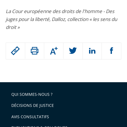
La Cour européenne des droits de l'homme - Des
juges pour la liberté, Dalloz, collection « les sens du
droit »
Passer
Augmenter
le
ou
réduire
partage
Passer
la
taille
de
le
de
la
l'article
partage
police
pour
de
arriver
QUI SOMMES-NOUS ?
l'article
après
pour
DÉCISIONS DE JUSTICE
arriver
AVIS CONSULTATIFS
avant