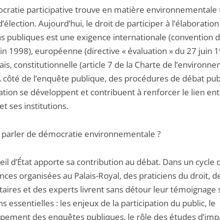
cratie participative trouve en matière environnementale
d’élection. Aujourd’hui, le droit de participer à l’élaboratio
ns publiques est une exigence internationale (convention 
in 1998), européenne (directive « évaluation » du 27 juin 1
s, constitutionnelle (article 7 de la Charte de l’environn
A côté de l’enquête publique, des procédures de débat publ
tion se développent et contribuent à renforcer le lien ent
et ses institutions.
 parler de démocratie environnementale ?
il d’État apporte sa contribution au débat. Dans un cycle d
ces organisées au Palais-Royal, des praticiens du droit, d
taires et des experts livrent sans détour leur témoignage 
s essentielles : les enjeux de la participation du public, le
pement des enquêtes publiques, le rôle des études d’imp