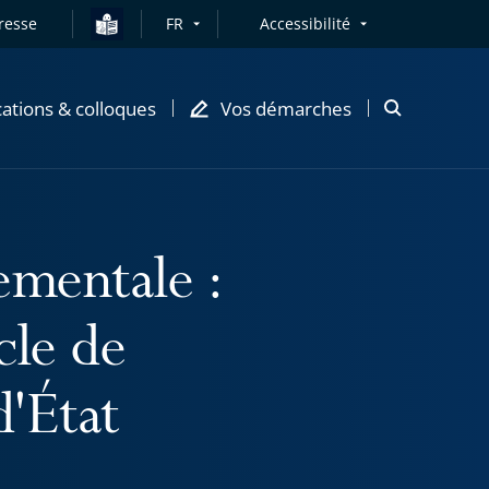
resse
FR
Accessibilité
cations & colloques
Vos démarches
Ouvrir
la
modale
de
recherche
ementale :
cle de
d'État