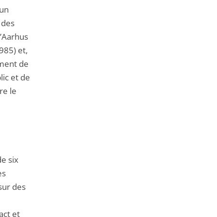
de
 un
l'article
n des
pour
d’Aarhus
arriver
985) et,
avant
ement de
ic et de
re le
e six
es
sur des
act et