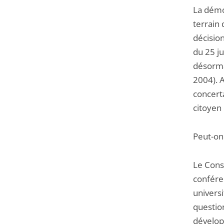
La démo
terrain 
décisio
du 25 ju
désormai
2004). 
concerta
citoyen 
Peut-on
Le Conse
conféren
universi
question
dévelop