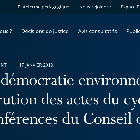
Plateforme pédagogique
Nous rejoindre
Espace P
ous ?
Décisions de justice
Avis consultatifs
Publi
ENT
17 JANVIER 2013
 démocratie environn
rution des actes du cy
nférences du Conseil 