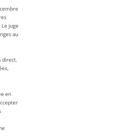
écembre
res
. Le juge
anges au
direct.
ées,
rée en
accepter
s
une