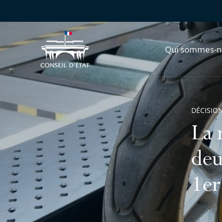
Qui sommes-n
DÉCISION
La 
deu
1er