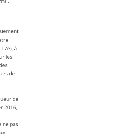
nt.
quement
atre
 L7e), à
ur les
 des
ques de
igueur de
er 2016,
e ne pas
pas