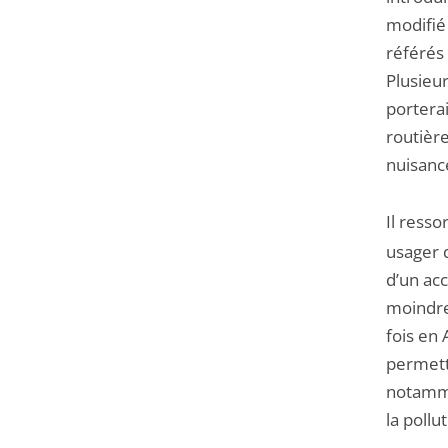
modifié 
référés 
Plusieu
porterai
routière
nuisanc
Il ress
usager 
d’un acc
moindre
fois en 
permett
notamme
la pollut