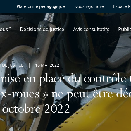
Plateforme pédagogique
Nous rejoindre
Espace P
ous ?
Décisions de justice
Avis consultatifs
Publi
 DE JUSTICE
16 MAI 2022
mise en place du contrôle 
x-roues » ne peut être dé
 octobre 2022