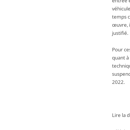
entrée e
véhicul
temps c
œuvre, 
justifié.
Pour ces
quant à 
techniqu
suspend 
2022.
Lire la 