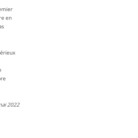
remier
re en
as
sérieux
e
bre
mai 2022