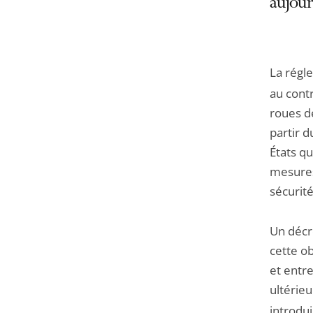
aujour
La régl
au cont
roues d
partir d
États q
mesures
sécurité
Un décre
cette ob
et entr
ultérie
introdui