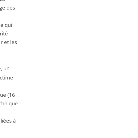
uge des
e qui
rité
r et les
, un
ictime
que (16
echnique
liées à