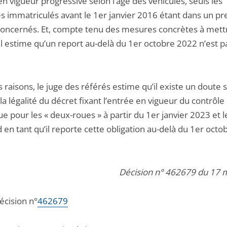
n vigueur progressive selon l’âge des véhicules, seuls les
es immatriculés avant le 1er janvier 2016 étant dans un p
oncernés. Et, compte tenu des mesures concrètes à mett
il estime qu’un report au-delà du 1er octobre 2022 n’est p
 raisons, le juge des référés estime qu’il existe un doute 
la légalité du décret fixant l’entrée en vigueur du contrôle
e pour les « deux-roues » à partir du 1er janvier 2023 et l
en tant qu’il reporte cette obligation au-delà du 1er octo
Décision n° 462679 du 17 
décision n°
462679