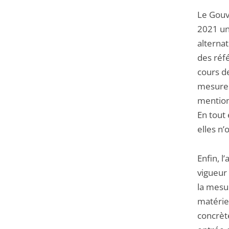
Le Gouv
2021 un
alternat
des réfé
cours d
mesures
mention
En tout 
elles n
Enfin, l
vigueur
la mesu
matérie
concrèt