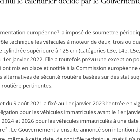
d’hui le calendrier décidé par le Gouverneme
ementation européenne
1
a imposé de soumettre périodi
rôle technique les véhicules à moteur de deux, trois ou qu
e cylindrée supérieure à 125 cm (catégories L3e, L4e, L5e,
u 1er janvier 2022. Elle a toutefois prévu une exception po
ui ont mis en place et notifié à la Commission européenne
 alternatives de sécurité routière basées sur des statisti
 routière pertinentes.
t du 9 août 2021 a fixé au 1er janvier 2023 l’entrée en v
ligation pour les véhicules immatriculés avant le 1er janvi
e 2024 et 2026 pour les véhicules immatriculés à une date
ure
2
. Le Gouvernement a ensuite annoncé son intention d
re, même à cette date, de contrôle technique, mais il n’a 