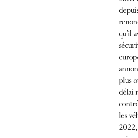
depuis
renonc
qu’il 
sécuri
europé
annonc
plus o
délai 
contrô
les vé
2022, 