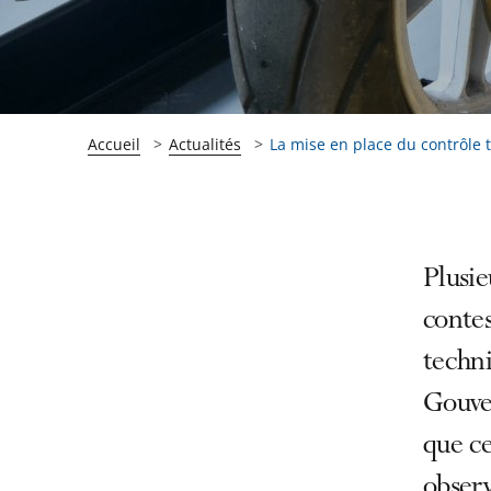
Accueil
Actualités
La mise en place du contrôle 
Passer
Passer
Plusie
la
la
contes
navigation
navigation
techn
de
de
l'article
l'article
Gouver
pour
pour
que ce
arriver
arriver
observ
après
avant