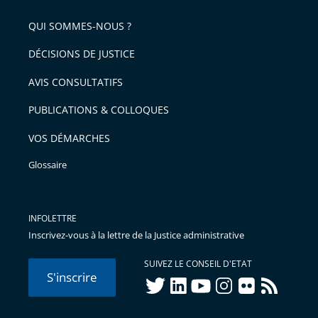
pour
de
arriver
QUI SOMMES-NOUS ?
l'article
après
pour
DÉCISIONS DE JUSTICE
arriver
AVIS CONSULTATIFS
avant
PUBLICATIONS & COLLOQUES
VOS DÉMARCHES
Glossaire
INFOLETTRE
Inscrivez-vous à la lettre de la Justice administrative
SUIVEZ LE CONSEIL D'ETAT
S'inscrire
twitter
linkedIn
youtube
instagram
flickr
rss