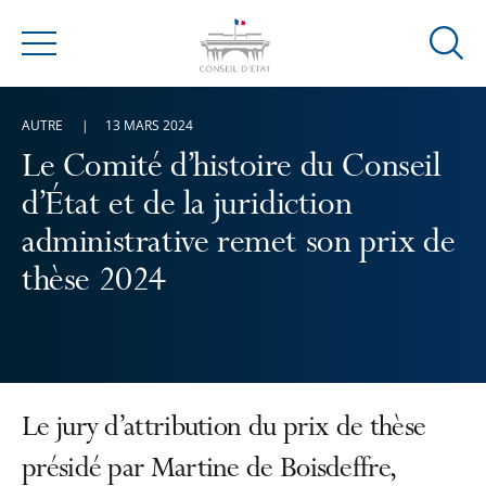
Ouvrir
Menu
la
modal
AUTRE
13 MARS 2024
de
reche
Le Comité d’histoire du Conseil
d’État et de la juridiction
administrative remet son prix de
thèse 2024
Le jury d’attribution du prix de thèse
présidé par Martine de Boisdeffre,