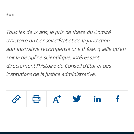
***
Tous les deux ans, le prix de thèse du Comité
d’histoire du Conseil d’État et de la juridiction
administrative récompense une thèse, quelle qu’en
soit la discipline scientifique, intéressant
directement l’histoire du Conseil d’État et des
institutions de la justice administrative.
Passer
Augmenter
le
ou
réduire
partage
Passer
la
taille
de
le
de
la
l'article
partage
police