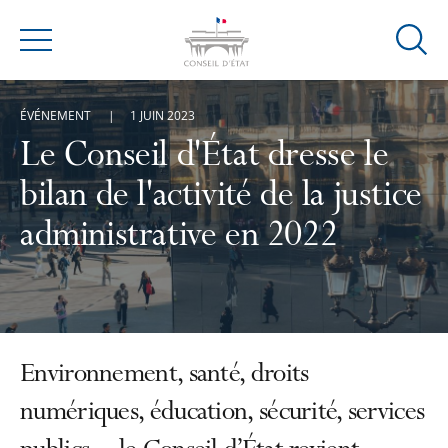
Ouvrir
Menu
la
modal
ÉVÉNEMENT
1 JUIN 2023
de
reche
Le Conseil d'État dresse le
bilan de l'activité de la justice
administrative en 2022
Environnement, santé, droits
numériques, éducation, sécurité, services