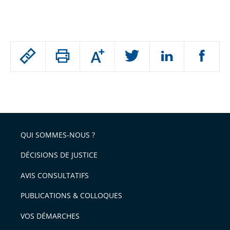
Passer
Augmenter
le
ou
réduire
partage
Passer
la
taille
de
le
de
la
l'article
partage
police
pour
de
arriver
QUI SOMMES-NOUS ?
l'article
après
pour
DÉCISIONS DE JUSTICE
arriver
AVIS CONSULTATIFS
avant
PUBLICATIONS & COLLOQUES
VOS DÉMARCHES