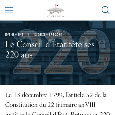
Ouvrir
Menu
la
modal
de
ÉVÉNEMENT
13 DÉCEMBRE 2019
reche
Le Conseil d’État fête ses
220 ans
Le 13 décembre 1799, l’article 52 de la
Constitution du 22 frimaire an VIII